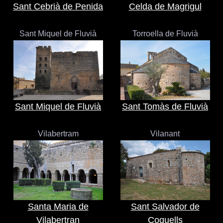
Sant Cebrià de Penida
Celda de Magrigul
Sant Miquel de Fluvià
Torroella de Fluvià
Sant Miquel de Fluvià
Sant Tomàs de Fluvià
Vilabertram
Vilanant
Santa Maria de
Sant Salvador de
Vilabertran
Coquells