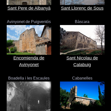
Sant Pere de Albanyà
Sant Llorenç de Sous
Avinyonet de Puigventós
Bàscara
Encomienda de
Sant Nicolau de
Avinyonet
Calabuig
Boadella i les Escaules
Cabanelles