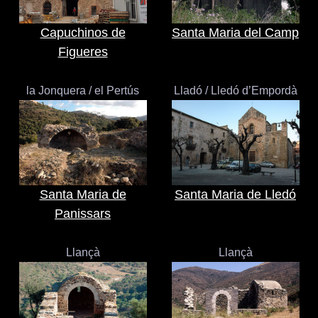
Capuchinos de
Santa Maria del Camp
Figueres
la Jonquera / el Pertús
Lladó / Lledó d’Empordà
Santa Maria de
Santa Maria de Lledó
Panissars
Llançà
Llançà