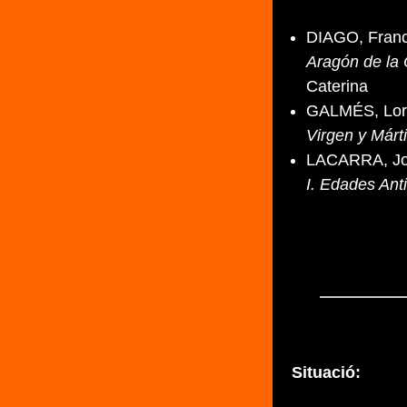
DIAGO, Franc
Aragón de la
Caterina
GALMÉS, Lor
Virgen y Márti
LACARRA, José
I. Edades Ant
Situació: