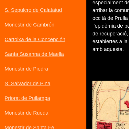
especialment de
arribar la comu
occità de Prulla
l’epidèmia de p
de recuperació, 
establertes a la 
amb aquesta.