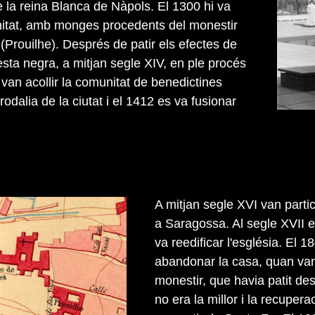
 la reina Blanca de Nàpols. El 1300 hi va
nitat, amb monges procedents del monestir
 (Prouilhe). Després de patir els efectes de
esta negra, a mitjan segle XIV, en ple procés
van acollir la comunitat de benedictines
rodalia de la ciutat i el 1412 es va fusionar
A mitjan segle XVI van parti
a Saragossa. Al segle XVII e
va reedificar l'església. El 
abandonar la casa, quan van 
monestir, que havia patit dest
no era la millor i la recupera