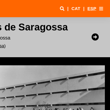
|
CAT
|
ESP
s de Saragossa
gossa
sa
)