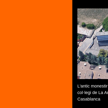
L'antic monestir
col·legi de La A
Casablanca