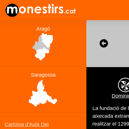
Domini
La fundació de 
aixecada extramu
realitzar el 129