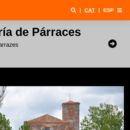
|
CAT
|
ESP
ía de Párraces
arrazes