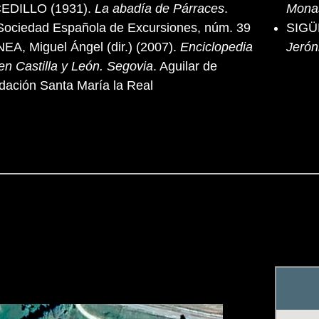
EDILLO (1931).
La abadía de Párraces
.
Monas
 Sociedad Española de Excursiones, núm. 39
SIGÜ
A, Miguel Ángel (dir.) (2007).
Enciclopedia
Jeróni
en Castilla y León. Segovia
. Aguilar de
ación Santa María la Real