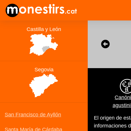
Canón
agustin
El origen de es
informaciones d