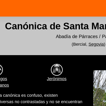
Canónica de Santa Mar
Abadía de Párraces / P
(Bercial,
Segovia
)
igos
Jerónimos
ianos
ta canónica es confuso, existen
iversas no contrastadas y no se encuentran