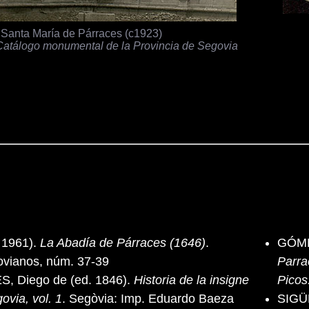
Santa María de Párraces (c1923)
Catálogo monumental de la Provincia de Segovia
 1961).
La Abadía de Párraces (1646)
.
GÓME
ovianos, núm. 37-39
Parra
 Diego de (ed. 1846).
Historia de la insigne
Picos
ovia, vol. 1
. Segòvia: Imp. Eduardo Baeza
SIGÜ