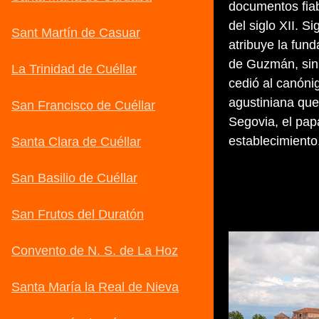
documentos fiab
del siglo XII. S
atribuye la fun
de Guzmán, sin 
cedió al canóni
agustiniana que
Segovia, el papa
establecimiento