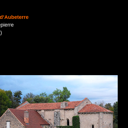
 d’Aubeterre
epierre
r
)