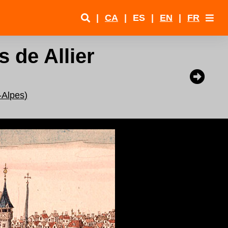
|
CA
|
ES
|
EN
|
FR
 de Allier
-Alpes)