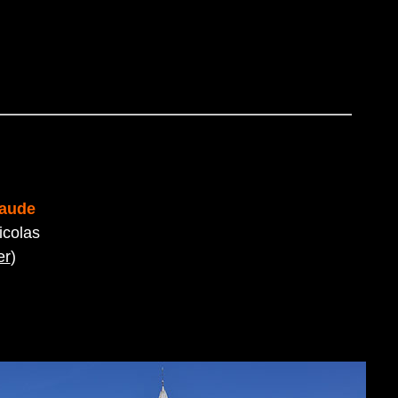
laude
icolas
er
)