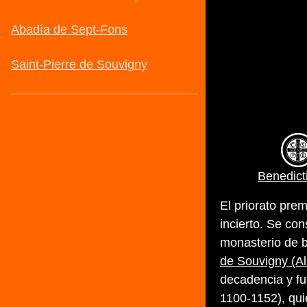
Benedict
El priorato pre
incierto. Se co
monasterio de 
de Souvigny (All
decadencia y fu
1100-1152), qui