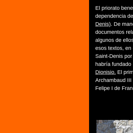
El priorato ben
dependencia de
Denis)
. De man
documentos rela
algunos de ello
esos textos, en
Saint-Denis po
habría fundado 
Dionisio.
El prim
Archambaud III 
Felipe I de Fran