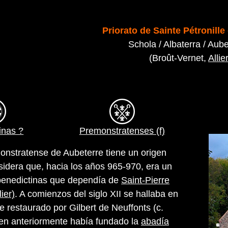
Priorato de Sainte Pétronille
Schola / Albaterra / Aub
(Broût-Vernet,
Allie
inas ?
Premonstratenses (f)
monstratense de Aubeterre tiene un origen
nsidera que, hacia los años 965-970, era un
benedictinas que dependía de
Saint-Pierre
ier)
. A comienzos del siglo XII se hallaba en
e restaurado por Gilbert de Neuffonts (c.
en anteriormente había fundado la
abadía