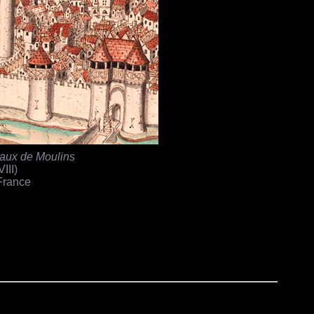
eaux de Moulins
III)
France