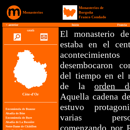
Monasterios de
Monasterios
Borgoña
Franco Condado
< anterior
Inicio
Francia
català
El monasterio d
estaba en el cen
acontecimien
desembocaron co
del tiempo en el 
de la
orden d
Aquella cadena de
Côte-d'Or
estuvo protagon
varias persona
comenzando por