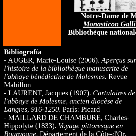
Notre-Dame de 
Monasticon Gall
Bibliothèque national
Bibliografía
- AUGER, Marie-Louise (2006).
Aperçus su
l'histoire de la bibliothèque manuscrite de
l'abbaye bénédictine de Molesmes
. Revue
Mabillon
- LAURENT, Jacques (1907).
Cartulaires de
l'abbaye de Molesme, ancien diocèse de
Langres, 916-1250
. París: Picard
- MAILLARD DE CHAMBURE, Charles-
Hippolyte (1833).
Voyage pittoresque en
Bourgogne
. Département de la Côte-d'Or.