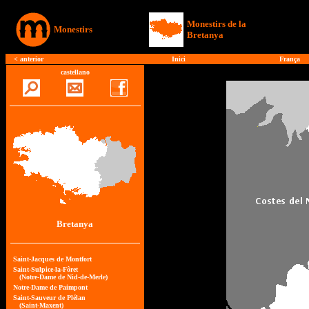
Monestirs de la
Monestirs
Bretanya
<
anterior
Inici
França
castellano
Bretanya