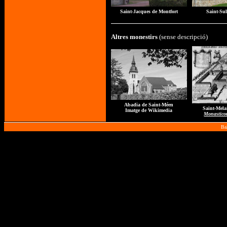
Saint-Jacques de Montfort
Saint-Sul
Altres monestirs
(sense descripció)
Abadia de Saint-Méen
S
aint-Mela
Imatge de Wikimedia
Monastico
Ba