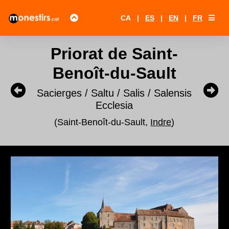
CA
|
ES
|
EN
|
FR
Priorat de Saint-
Benoît-du-Sault
Sacierges / Saltu / Salis / Salensis
Ecclesia
(Saint-Benoît-du-Sault,
Indre
)