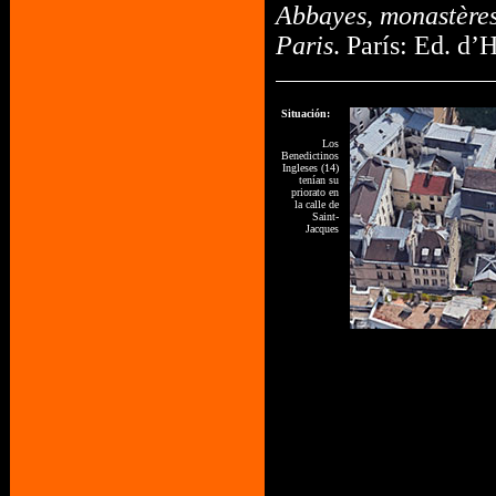
Abbayes, monastères
Paris
. París: Ed. d’H
Situación:
Los
Benedictinos
Ingleses (14)
tenían su
priorato en
la calle de
Saint-
Jacques