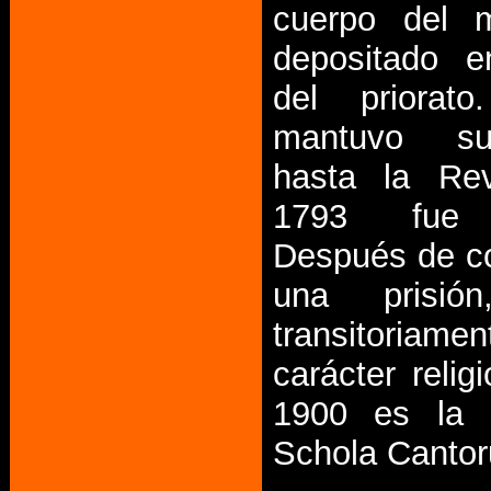
cuerpo del 
depositado e
del priorat
mantuvo su
hasta la Rev
1793 fue 
Después de co
una prisión
transitori
carácter reli
1900 es la 
Schola Canto