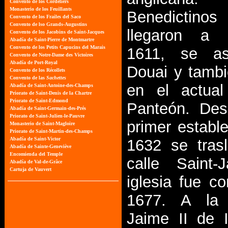
Benedictino
llegaron a 
1611, se as
Douai y tambi
en el actual 
Panteón. De
primer establ
1632 se tras
calle Saint-
iglesia fue c
1677. A la
Jaime II de I