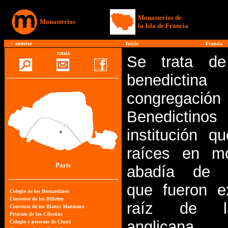
Monasterios de
Monasterios
la Isla de Francia
<
anterior
Inicio
Francia
català
Se trata d
benedicti
congrega
Benedictino
institución q
raíces en m
París
abadía de W
que fueron e
raíz de l
anglica