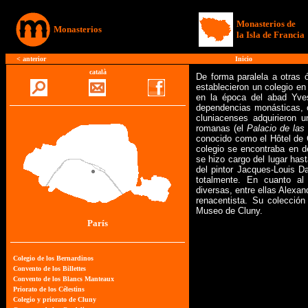
Monasterios de
Monasterios
la Isla de Francia
<
anterior
Inicio
català
De forma paralela a otras ó
establecieron un colegio en 
en la época del abad Yves
dependencias monásticas, o
cluniacenses adquirieron 
romanas (el
Palacio de las
conocido como el Hôtel de C
colegio se encontraba en d
se hizo cargo del lugar has
del pintor Jacques-Louis D
totalmente. En cuanto al 
diversas, entre ellas Alexa
renacentista. Su colección
Museo de Cluny.
París