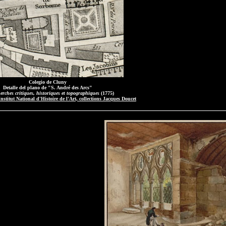
Colegio de Cluny
Detalle del plano de "S. André des Arcs"
erches critiques, historiques et topographiques
(1775)
nstitut National d'Histoire de l'Art, collections Jacques Doucet