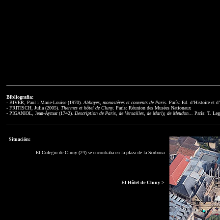
Bibliografía:
- BIVER, Paul i Marie-Louise (1970).
Abbayes, monastères et couvents de Paris
. París: Ed. d’Histoire et d
- FRITISCH, Julia (2005).
Thermes et hôtel de Cluny
. París: Réunion des Musées Nationaux
- PIGANIOL, Jean-Aymar (1742).
Description de Paris, de Versailles, de Marly, de Meudon...
París: T. Leg
Situación:
El Colegio de Cluny (24) se encontraba en la plaza de la Sorbona
El Hôtel de Cluny >