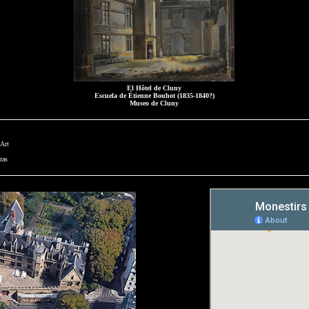
El Hôtel de Cluny
Escuela de Étienne Bouhot
(1835-1840?)
Museo de Cluny
’Art
ras