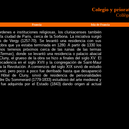
Colegio y priora
Collège
Francia
Isla de Francia
rdenes e instituciones religiosas, los cluniacenses también
la ciudad de París, cerca de la Sorbona. La iniciativa surgió
 de Vergy (1257-70). Se levantó una residencia con sus
bra que ya estaba terminada en 1280. A partir de 1330 los
unos terrenos próximos cerca de las ruinas de las termas
 Termas
), donde se levantó una residencia o palacio abacial
luny, el grueso de la obra se hizo a finales del siglo XV. El
ecadencia en el siglo XVII y la congregación de Saint-Maur
ta la Revolución. A comienzos del siglo XIX sirvió de estudio
avid, pero poco a poco fue derribado hasta que desapareció
Hôtel de Cluny, sirvió de residencia de personalidades
ndre Du Sommerard (1779-1833) estudioso del arte medieval y
 fue adquirida por el Estado (1843) dando origen al actual