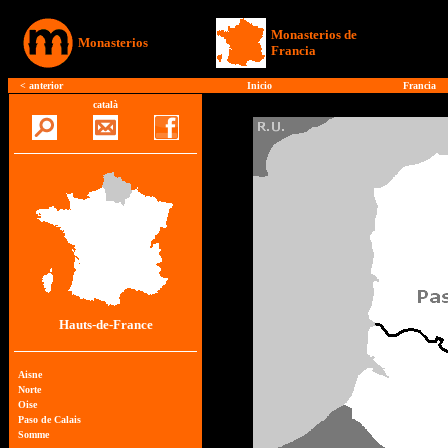
Monasterios de
Monasterios
Francia
<
anterior
Inicio
Francia
català
Hauts-de-France
Aisne
Norte
Oise
Paso de Calais
Somme