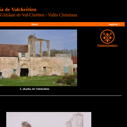
a de Valchrétien
hislain de Val-Chrétien / Vallis Christiana
Aisne
següent
>
Premonstratencs
L'abadia de Valchrétien