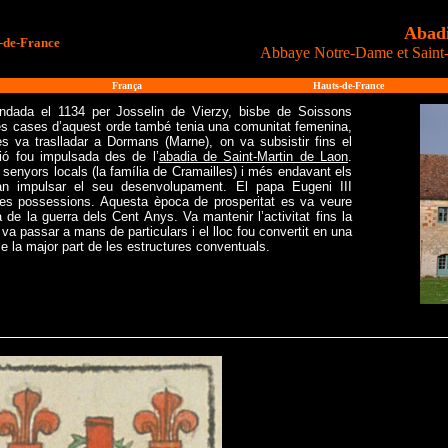
Abadi
-de-France
Abbaye
Notre-Dame et Saint-G
França
Hauts-de-France
ndada el 1134 per Josselin de Vierzy, bisbe de Soissons
res cases d’aquest orde també tenia una comunitat femenina,
s va traslladar a Dormans (Marne), on va subsistir fins el
ió fou impulsada des de l’
abadia de Saint-Martin de Laon
.
s senyors locals (la família de Cramailles) i més endavant els
 impulsar el seu desenvolupament. El papa Eugeni III
ves possessions. Aquesta època de prosperitat es va veure
de la guerra dels Cent Anys. Va mantenir l’activitat fins la
va passar a mans de particulars i el lloc fou convertit en una
se la major part de les estructures conventuals.