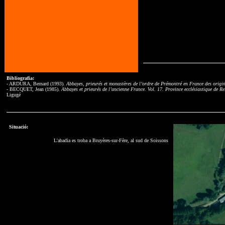
Bibliografia:
- ARDURA, Bernard (1993).
Abbayes, prieurés et monastères de l’ordre de Prémontré en France des origin
- BECQUET, Jean (1985).
Abbayes et prieurés de l’ancienne France. Vol. 17. Province ecclésiastique de R
Ligugé
Situació:
L'abadia es troba a Bruyères-sur-Fère, al sud de Soissons