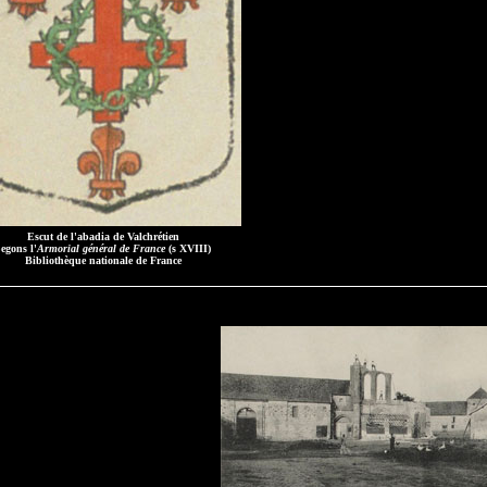
Escut de l'abadia de Valchrétien
egons l'
Armorial général de France
(s XVIII)
Bibliothèque nationale de France