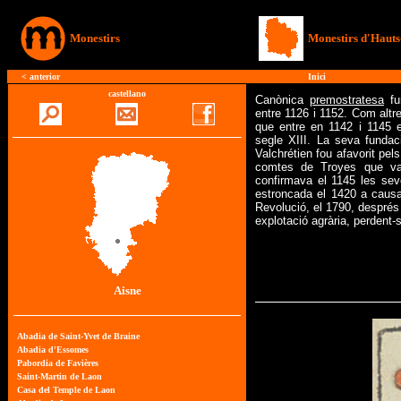
Monestirs
Monestirs d'Hauts
<
anterior
Inici
castellano
Canònica
premostratesa
fu
entre 1126 i 1152. Com alt
que entre en 1142 i 1145 e
segle XIII. La seva fundac
Valchrétien fou afavorit pel
comtes de Troyes que van
confirmava el 1145 les se
estroncada el 1420 a causa 
Revolució, el 1790, després 
explotació agrària, perdent-
Aisne