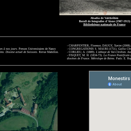
Abadia de Valchrétien
Recull de fotografies d'Aisne (1907-1913)
Bibliothèque nationale de France
- CHARPENTIER, Florence; DAUGY, Xavier (2008)
es à nos jours
. Presses Universitaires de Nancy
- CONGREGATIONIS S. MAURI (1751).
Gallia Chr
eims. Diocese actuel de Soissons
. Revue Mabillon.
- CORLIEU, A. (1889).
L'abbaye de Val-Chrétien
. An
- FISQUET, M. H. (1834-73).
La France Pontificale 
diocèses de France. Métrolope de Reims
. París: E. Re