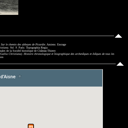
.
Sur le chemin des abbayes de Picardie
. Amiens: Encrage
istiana. Vol. 9
. París: Typographia Regia
nales de la Société historique de Château-Thierry
(Gallia Christiana). Histoire chronologique et biographique des archevêques et évêques de tous les
pos