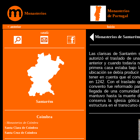
Monasterios
Monasterios
de Portugal
<
anterior
Inicio
català
Monasterios de Santarém
Las clarisas de Santarém s
autorizó el traslado de u
anterior y cuando todavía n
primera casa estaba bajo 
ubicación se debía producir
tener en cuenta que el co
en 1242. Con el traslado 
convento fue reformado pas
llegada de una comunidad 
mantuvo hasta la muerte d
conserva la iglesia góti
Santarém
estructura en el transcurso d