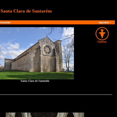
 Santa Clara de Santarém
Santarém
siguiente
>
Clarisas
Santa Clara de Santarém