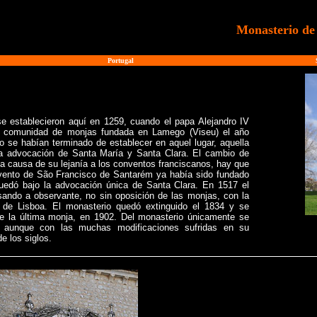
Monasterio de
>
Portugal
e establecieron aquí en 1259, cuando el papa Alejandro IV
na comunidad de monjas fundada en Lamego (Viseu) el año
o se habían terminado de establecer en aquel lugar, aquella
la advocación de Santa María y Santa Clara. El cambio de
 a causa de su lejanía a los conventos franciscanos, hay que
nvento de São Francisco de Santarém ya había sido fundado
quedó bajo la advocación única de Santa Clara. En 1517 el
ando a observante, no sin oposición de las monjas, con la
de Lisboa. El monasterio quedó extinguido el 1834 y se
e la última monja, en 1902. Del monasterio únicamente se
ca aunque con las muchas modificaciones sufridas en su
e los siglos.