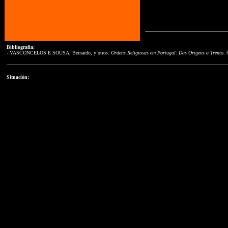
Bibliografía:
- VASCONCELOS E SOUSA, Bernardo, y otros.
Ordens Religiosas em Portugal: Das Origens a Trento. 
Situación: