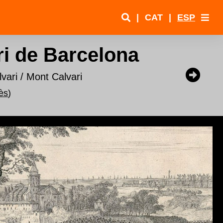
|
CAT
|
ESP
i de Barcelona
vari / Mont Calvari
ès
)