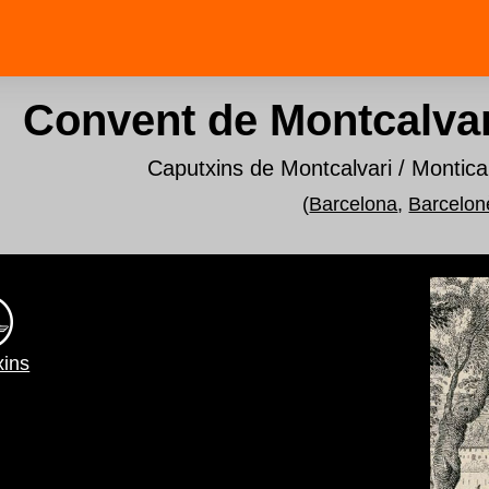
Convent de Montcalvar
Caputxins de Montcalvari / Montical
(
Barcelona
,
Barcelon
xins