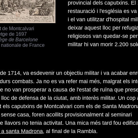
provincial dels caputxins. E
restauració i l'església es v
i el van utilitzar d'hospital 
deixar aquest lloc per refug
 de Montcalvari
etge de 1697
religiosos van quedar-se per
ège de Barcelone
militar hi van morir 2.200 sol
 nationale de France
de 1714, va esdevenir un objectiu militar i va acabar en
 durs combats. Ja no es va refer mai més, malgrat els in
e no van prosperar a causa de l'estat de ruïna que prese
lloc de defensa de la ciutat, amb interès militar. Un cop
t els caputxins de Montcalvari com els de Santa Madron
sense casa, foren acollits provisionalment al seminari
 llavors no tenia activitat. Una mica més tard fou edific
t a santa Madrona
, al final de la Rambla.