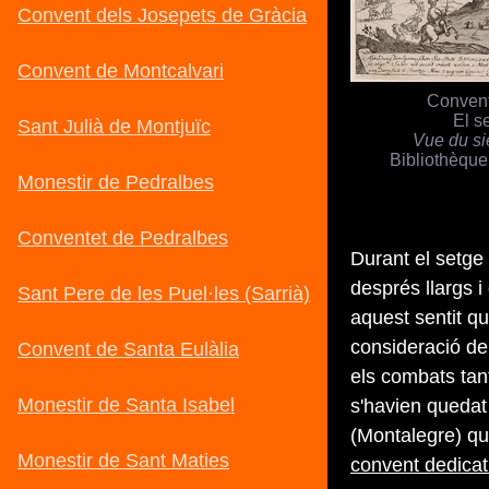
Convent
El s
Vue du si
Bibliothèque
Durant el setge 
després llargs i
aquest sentit qu
consideració de 
els combats tan
s'havien quedat 
(Montalegre) que
convent dedica