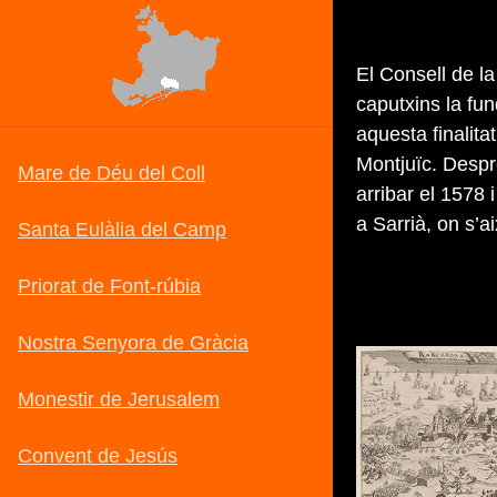
El Consell de l
caputxins la fu
aquesta finalita
Montjuïc. Despr
arribar el 1578 
a Sarrià, on s’a