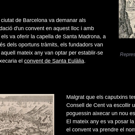
a ciutat de Barcelona va demanar als
ndació d'un convent en aquest lloc i amb
t els va oferir la capella de Santa Madrona, a
és dels oportuns tràmits, els fundadors van
i aquell mateix any van optar per establir-se
Repres
ixecaria el
convent de Santa Eulàlia
.
Malgrat que els caputxins te
Consell de Cent va escollir u
poguessin aixecar un nou es
El mateix any es va posar la
el convent va prendre el nom 