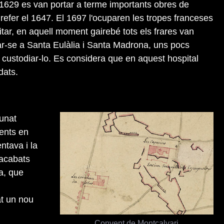
l 1629 es van portar a terme importants obres de
a refer el 1647. El 1697 l'ocuparen les tropes franceses
militar, en aquell moment gairebé tots els frares van
iar-se a Santa Eulàlia i Santa Madrona, uns pocs
 custodiar-lo. Es considera que en aquest hospital
dats.
runat
tents en
ntava i la
 acabats
a, que
at un nou
Convent de Montcalvari