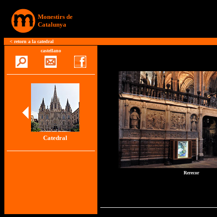
Monestirs de
Catalunya
<
retorn a la catedral
castellano
Catedral
Rerecor