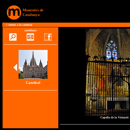
Monestirs de
Catalunya
<
retorn a la catedral
castellano
Catedral
Capella de la Visitació