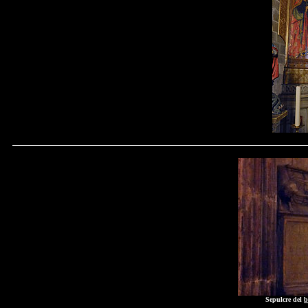
Sepulcre del
b