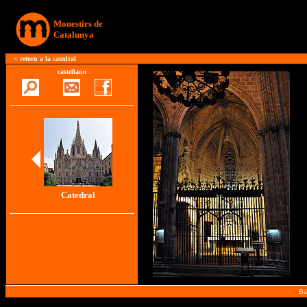
Monestirs de
Catalunya
<
retorn a la catedral
castellano
Catedral
Ba