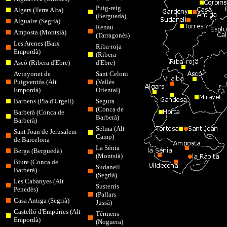
Puig-reig
Algars (Terra Alta)
(Berguedà)
Alguaire (Segrià)
Renau
Amposta (Montsià)
(Tarragonès)
Les Arenes (Baix
Riba-roja
Empordà)
(Ribera
Ascó (Ribera d'Ebre)
d'Ebre)
Avinyonet de
Sant Celoni
Puigventós (Alt
(Vallès
Empordà)
Oriental)
Barbens (Pla d'Urgell)
Segura
(Conca de
Barberà (Conca de
Barberà)
Barberà)
Selma (Alt
Sant Joan de Jerusalem
Camp)
de Barcelona
La Sénia
Berga (Berguedà)
(Montsià)
Biure (Conca de
Sudanell
Barberà)
(Segrià)
Les Cabanyes (Alt
Susterris
Penedès)
(Pallars
Casa Antiga (Segrià)
Jussà)
Castelló d'Empúries (Alt
Térmens
Empordà
)
(Noguera)