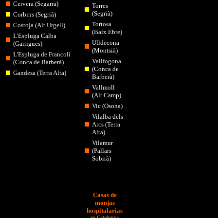
Cervera (Segarra)
Torres
(Segrià)
Corbins (Segrià)
Tortosa
Costoja (Alt Urgell)
(Baix Ebre)
L'Espluga Calba
Ulldecona
(Garrigues)
(Montsià)
L'Espluga de Francolí
Vallfogona
(Conca de Barberà)
(Conca de
Gandesa (Terra Alta)
Barberà)
Vallmoll
(Alt Camp)
Vic (Osona)
Vilalba dels
Arcs (Terra
Alta)
Vilamur
(Pallars
Sobirà)
Casas de
monjas
hospitalarias
en Catalunya