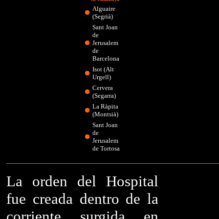
Alguaire
(Segrià)
Sant Joan
de
Jerusalem
de
Barcelona
Isot (Alt
Urgell)
Cervera
(Segarra)
La Ràpita
(Montsià)
Sant Joan
de
Jerusalem
de Tortosa
La orden del Hospital
fue creada dentro de la
corriente surgida en