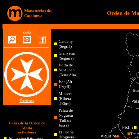
Monasterios de
Orden de Mal
Catalunya
català
Gardeny
(Segrià)
Granyena
(Segarra)
Horta de
Sant Joan
(Terra Alta)
Isot (Alt
Urgell)
Miravet
(Ribera
Órdenes
d'Ebre)
Palau de
Noguera
(Pallars
Casas de la Orden de
Jussà)
Malta
El Pedrís
en Catalunya
(Noguera)
Aiguaviva (Gironès)