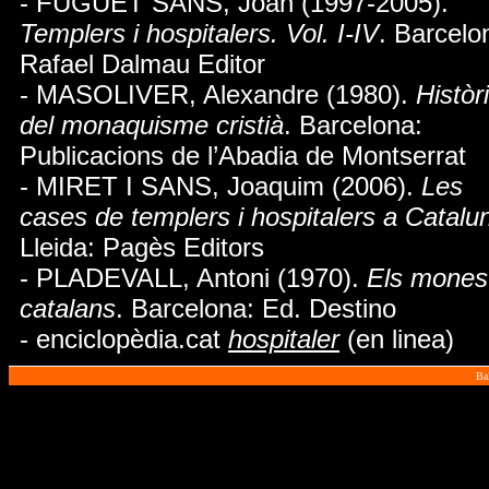
- FUGUET SANS, Joan (1997-2005).
Templers i hospitalers. Vol. I-IV
. Barcelo
Rafael Dalmau Editor
- MASOLIVER, Alexandre (1980).
Històr
del monaquisme cristià
. Barcelona:
Publicacions de l’Abadia de Montserrat
- MIRET I SANS, Joaquim (2006).
Les
cases de templers i hospitalers a Catalu
Lleida: Pagès Editors
- PLADEVALL, Antoni (1970).
Els monest
catalans
. Barcelona: Ed. Destino
- enciclopèdia.cat
hospitaler
(en linea)
Ba