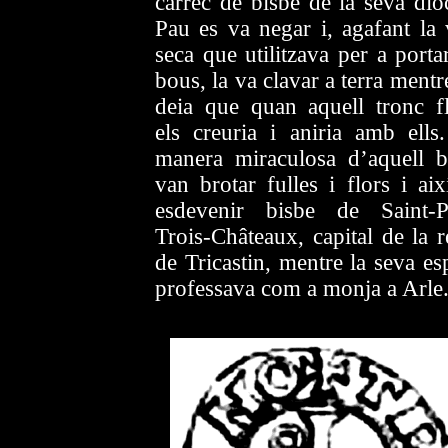
càrrec de bisbe de la seva diòc
Pau es va negar i, agafant la 
seca que utilitzava per a porta
bous, la va clavar a terra mentr
deia que quan aquell tronc fl
els creuria i aniria amb ells
manera miraculosa d’aquell b
van brotar fulles i flors i aix
esdevenir bisbe de Saint-P
Trois-Châteaux, capital de la r
de Tricastin, mentre la seva es
professava com a monja a Arle