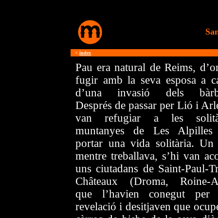
San
<
índex
Pau era natural de Reims, d’o
fugir amb la seva esposa a c
d’una invasió dels bàrb
Després de passar per Lió i Arl
van refugiar a les solità
muntanyes de Les Alpilles
portar una vida solitària. Un 
mentre treballava, s’hi van aco
uns ciutadans de Saint-Paul-Tr
Châteaux (Droma, Roine-A
que l’havien conegut per
revelació i desitjaven que ocup