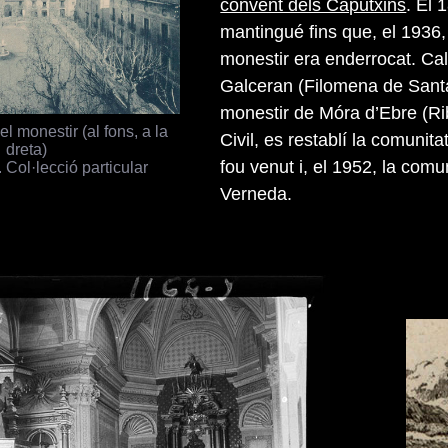
convent dels Caputxins
. El 
mantingué fins que, el 1936,
monestir era enderrocat. Ca
Galceran (Filomena de Santa
monestir de Móra d’Ebre (Rib
l monestir (al fons, a la
Civil, es restablí la comunitat
dreta)
fou venut i, el 1952, la comun
 Col·lecció particular
Verneda.