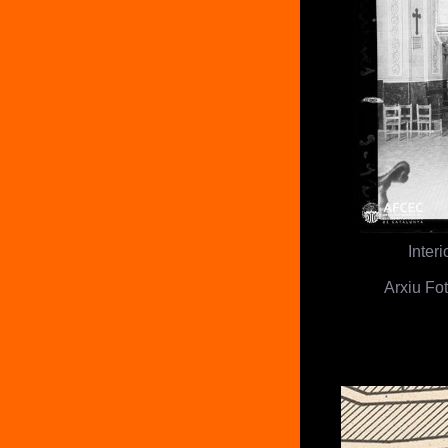
Inter
Arxiu Fo