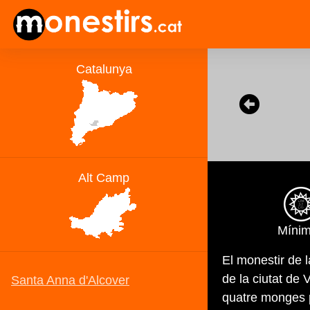
Míni
El monestir de 
de la ciutat de 
quatre monges 