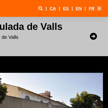
|
CA
|
ES
|
EN
|
FR
ulada de Valls
 de Valls