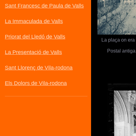
La plaça on era e
Postal antiga.