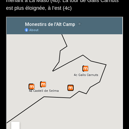
menant à La Masó (4b). La tour de Galls Carnuts
est plus éloignée, à l’est (4c)