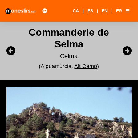
CA
|
ES
|
EN
|
FR
Commanderie de
Selma
Celma
(Aiguamúrcia,
Alt Camp
)