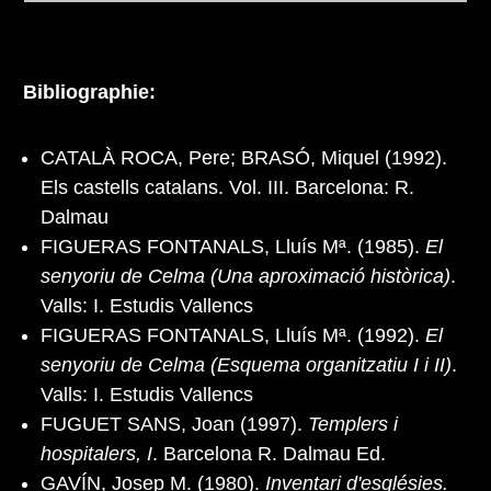
Bibliographie:
CATALÀ ROCA, Pere; BRASÓ, Miquel (1992).
Els castells catalans. Vol. III. Barcelona: R.
Dalmau
FIGUERAS FONTANALS, Lluís Mª. (1985).
El
senyoriu de Celma (Una aproximació històrica)
.
Valls: I. Estudis Vallencs
FIGUERAS FONTANALS, Lluís Mª. (1992).
El
senyoriu de Celma (Esquema organitzatiu I i II)
.
Valls: I. Estudis Vallencs
FUGUET SANS, Joan (1997).
Templers i
hospitalers, I
. Barcelona R. Dalmau Ed.
GAVÍN, Josep M. (1980).
Inventari d'esglésies.