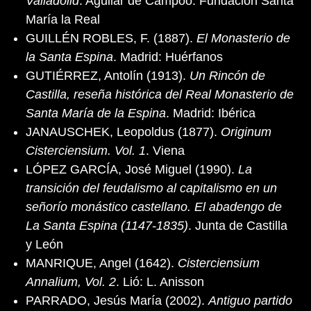
Valladolid
. Aguilar de Campoo: Fundación Santa
María la Real
GUILLÉN ROBLES, F. (1887).
El Monasterio de
la Santa Espina
. Madrid: Huérfanos
GUTIÉRREZ, Antolín (1913).
Un Rincón de
Castilla, reseña histórica del Real Monasterio de
Santa María de la Espina
. Madrid: Ibérica
JANAUSCHEK, Leopoldus (1877).
Originum
Cisterciensium. Vol. 1
. Viena
LÓPEZ GARCÍA, José Miguel (1990).
La
transición del feudalismo al capitalismo en un
señorío monástico castellano. El abadengo de
La Santa Espina (1147-1835)
. Junta de Castilla
y León
MANRIQUE, Angel (1642).
Cisterciensium
Annalium, Vol. 2
. Lió: L. Anisson
PARRADO, Jesús María (2002).
Antiguo partido