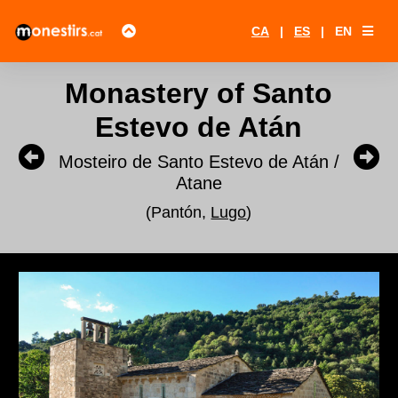
CA
|
ES
|
EN
Monastery of Santo
Estevo de Atán
Mosteiro de Santo Estevo de Atán /
Atane
(Pantón,
Lugo
)