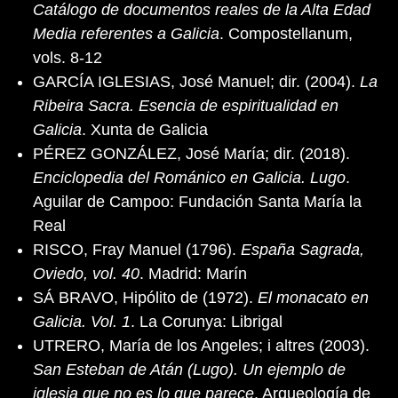
Catálogo de documentos reales de la Alta Edad
Media referentes a Galicia
. Compostellanum,
vols. 8-12
GARCÍA IGLESIAS, José Manuel; dir. (2004).
La
Ribeira Sacra. Esencia de espiritualidad en
Galicia
. Xunta de Galicia
PÉREZ GONZÁLEZ, José María; dir. (2018).
Enciclopedia del Románico en Galicia. Lugo
.
Aguilar de Campoo: Fundación Santa María la
Real
RISCO, Fray Manuel (1796).
España Sagrada,
Oviedo, vol. 40
. Madrid: Marín
SÁ BRAVO, Hipólito de (1972).
El monacato en
Galicia. Vol. 1
. La Corunya: Librigal
UTRERO, María de los Angeles; i altres (2003).
San Esteban de Atán (Lugo). Un ejemplo de
iglesia que no es lo que parece
. Arqueología de