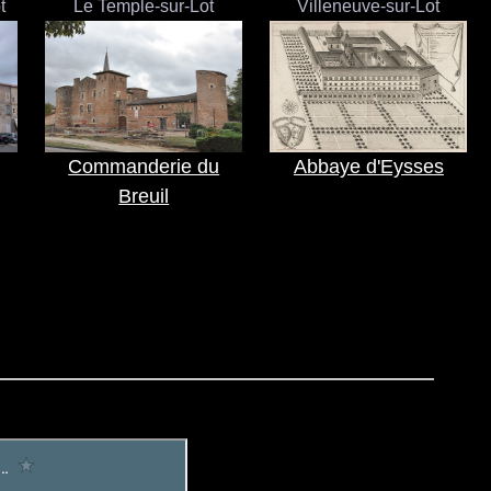
t
Le Temple-sur-Lot
Villeneuve-sur-Lot
Commanderie du
Abbaye d'Eysses
Breuil