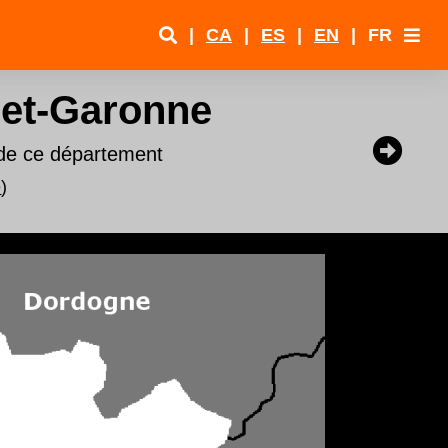
|
CA
|
ES
|
EN
|
FR
-et-Garonne
 de ce département
e
)