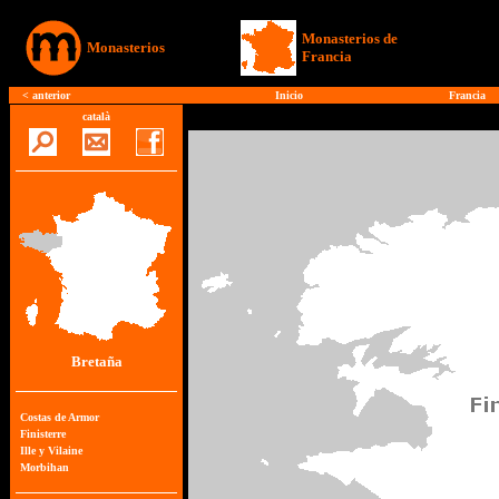
Monasterios de
Monasterios
Francia
<
anterior
Inicio
Francia
català
Bretaña
Costas de Armor
Finisterre
Ille y Vilaine
Morbihan