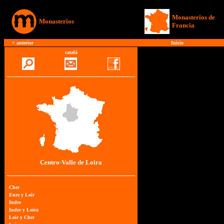
Monasterios de
Monasterios
Francia
<
anterior
Inicio
català
Centro-Valle de Loira
Cher
Eure y Loir
Indre
Indre y Loira
Loir y Cher