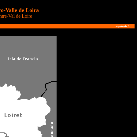
o-Valle de Loira
tre-Val de Loire
siguiente
>