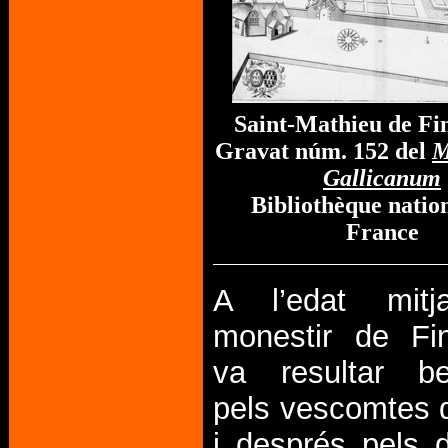
Saint-Mathieu de Fi
Gravat núm. 152 del
M
Gallicanum
Bibliothèque natio
France
A l’edat mitj
monestir de Fin
va resultar ben
pels vescomtes 
i després pels 