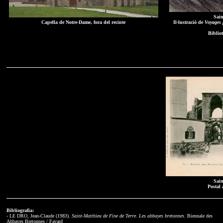
Sain
Capella de Notre-Dame, fora del recinte
Il·lustració de
Voyages 
Biblio
Sain
Postal 
Bibliografia:
- LE DRO, Jean-Claude (1983).
Saint-Matthieu de Fine de Terre. Les abbayes bretonnes
. Biennale des
Abbayes Bretonnes / Fayard