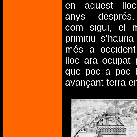
en aquest llo
anys després.
com sigui, el m
primitiu s’hauria
més a occiden
lloc ara ocupat
que poc a poc 
avançant terra e