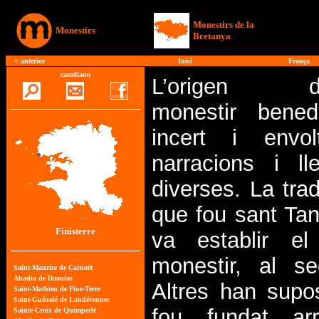
Monestirs de la
Monestirs
Bretanya
<
anterior
Inici
França
castellano
L’origen d’
monestir bened
incert i envo
narracions i ll
diverses. La trad
que fou sant Ta
Finisterre
va establir el
monestir, al se
Altres han supo
fou fundat ar