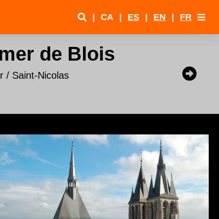
|
CA
|
ES
|
EN
|
FR
mer de Blois
 / Saint-Nicolas