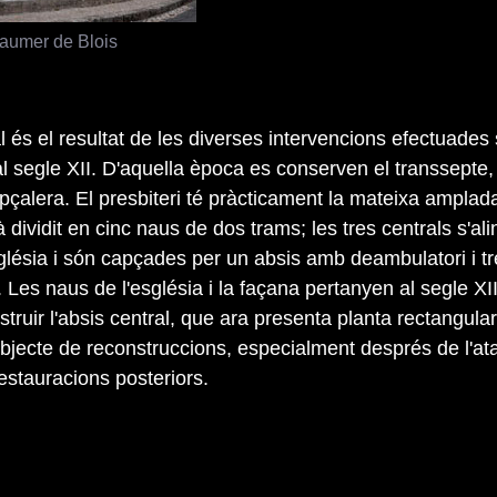
Laumer de Blois
l és el resultat de les diverses intervencions efectuades
t al segle XII. D'aquella època es conserven el transsepte,
capçalera. El presbiteri té pràcticament la mateixa amplad
à dividit en cinc naus de dos trams; les tres centrals s'a
sglésia i són capçades per un absis amb deambulatori i t
. Les naus de l'església i la façana pertanyen al segle XII
truir l'absis central, que ara presenta planta rectangular.
objecte de reconstruccions, especialment després de l'at
estauracions posteriors.