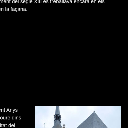
ment del segle XIII es treballava encara en els
en la façana.
ent Anys
loure dins
itat del