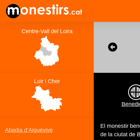
Benedic
El monestir bene
de la ciutat de 