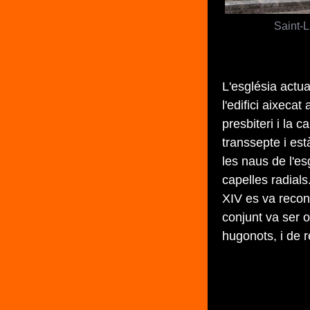
Saint-
L'església actua
l'edifici aixeca
presbiteri i la 
transsepte i est
les naus de l'e
capelles radials
XIV es va recons
conjunt va ser 
hugonots, i de r