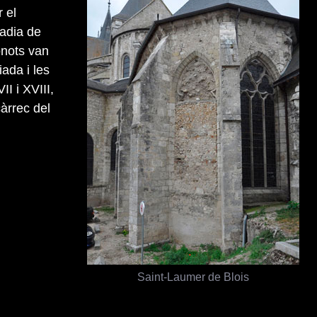
 el
badia de
onots van
iada i les
I i XVIII,
càrrec del
Saint-Laumer de Blois