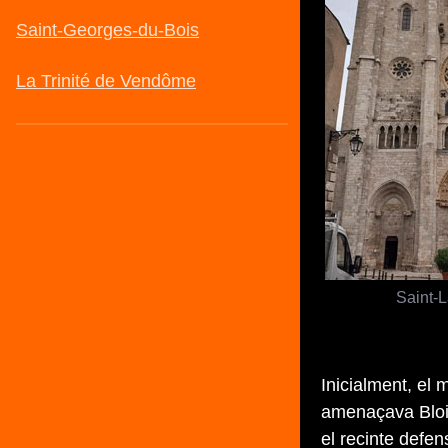
Saint-
Inicialment, el 
amenaçava Blois 
el recinte defen