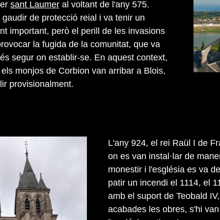
per
sant Laumer
al voltant de l'any 575.
gaudir de protecció reial i va tenir un
 important, però el perill de les invasions
ovocar la fugida de la comunitat, que va
és segur on establir-se. En aquest context,
 els monjos de Corbion van arribar a Blois,
ir provisionalment.
L'any 924, el rei Raül I de F
on es van instal·lar de maner
monestir i l'església es va 
patir un incendi el 1114, el
amb el suport de Teobald IV,
acabades les obres, s'hi van