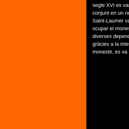
segle XVI es va
conjunt en un no
Saint-Laumer va
ocupar el monest
diverses depend
gràcies a la int
monestir, es va 