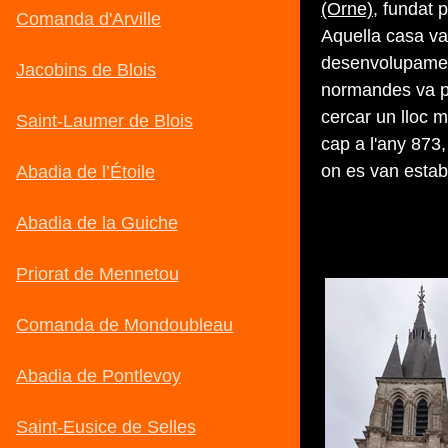
(Orne)
, fundat 
Aquella casa va 
desenvolupament
normandes va pr
cercar un lloc m
cap a l'any 873,
on es van establ