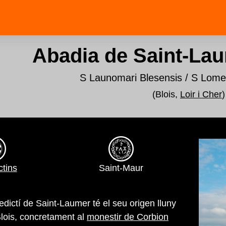
Abadia de Saint-Lau
S Launomari Blesensis / S Lomer
(Blois,
Loir i Cher
)
tins
Saint-Maur
dictí de Saint-Laumer té el seu origen lluny
Blois, concretament al
monestir de Corbion