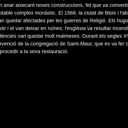
n anar aixecant noves construccions, fet que va convertir
table complex monàstic. El 1568, la ciutat de Blois i l'a
n quedar afectades per les guerres de Religió. Els hug
ir i el van deixar en ruïnes: l'església va resultar incend
ències van quedar molt malmeses. Durant els segles XVI
ervenció de la congregació de Saint-Maur, que es va fer 
procedir a la seva restauració.