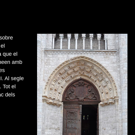
 sobre
 el
a que el
lineen amb
res
I. Al segle
 Tot el
ac dels