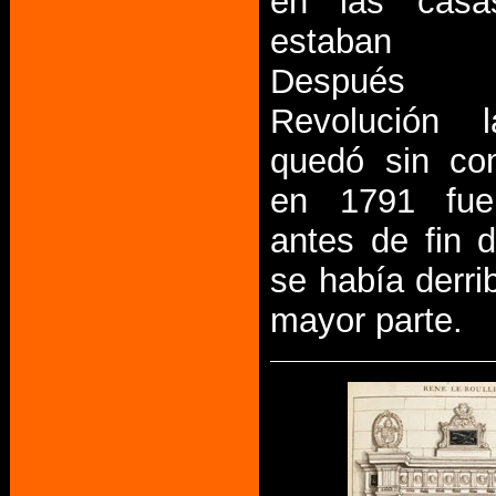
en las casa
estaban af
Después
Revolución 
quedó sin co
en 1791 fue
antes de fin d
se había derri
mayor parte.