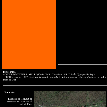
Bibliografía:
- CONGREGATIONIS S. MAURI (1744).
Gallia Christiana. Vol. 7
. París: Typographia Regia
- DEPOIN, Joseph (1894).
Hérivaux (canton de Luzarches). Notes historiques et archéologiques
. Versalles:
Impr. de Cerf
Situación:
La abadía de Hérivaux se
encuentra en Luzarches, al
norte de París