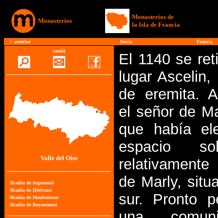
Monasterios de
Monasterios
la Isla de Francia
<
anterior
Inicio
Francia
català
El 1140 se ret
lugar Ascelin,
de eremita. A
el señor de Mar
que había el
espacio sol
Valle del Oise
relativament
de Marly, situ
sur. Pronto p
una comun