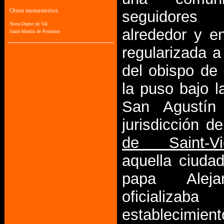
seguidor
alrededor y e
regularizada a
del obispo de 
la puso bajo l
San Agustín
jurisdicción d
de Saint-Vic
aquella ciuda
papa Aleja
oficiali
establecimi