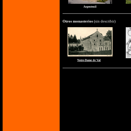
Argenteuil
Otro
s monasterios
(sin describir)
Notre-Dame de Val