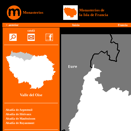
Monasterios de
Monasterios
la Isla de Francia
<
anterior
Inicio
Francia
català
Valle del Oise