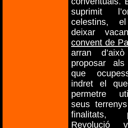
conventuals. 
suprimit l’
celestins, 
deixar vaca
convent de Pa
arran d’ai
proposar als
que ocupess
indret el qu
permetre uti
seus terrenys
finalitats
Revolució v