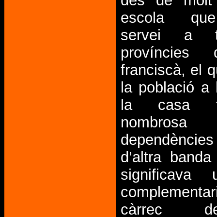
des de molt
escola qu
servei a t
províncies 
franciscà, el 
la població a l
la casa f
nombros
dependèncie
d’altra banda
significava
complementari
càrrec 