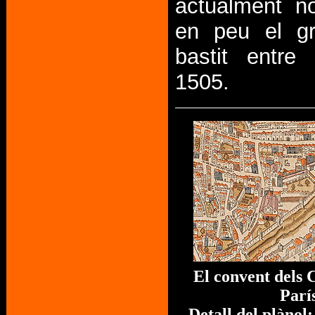
actualment n
en peu el gra
bastit entre
1505.
El convent dels 
Parí
Detall del plànol