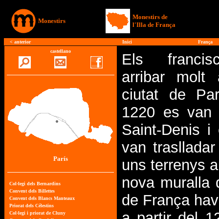
Monestirs de
Monestirs
l'Illa de França
<
anterior
Inici
França
castellano
Els franci
arribar molt 
ciutat de Par
1220 es van i
Saint-Denis i
van traslladar
París
uns terrenys a
nova muralla q
de França havi
a partir del 1