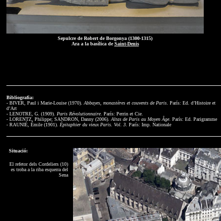
Sepulcre de Robert de Borgonya (1300-1315)
Ara a la basílica de
Saint-Denis
Bibliografia:
- BIVER, Paul i Marie-Louise (1970).
Abbayes, monastères et couvents de Paris
. París: Ed. d’Histoire et
d’Art
- LENOTRE, G. (1909).
Paris Révolutionnaire
. París: Perrin et Cie.
- LORENTZ, Philippe; SANDRON, Danny (2006).
Altas de Paris au Moyen Âge
. París: Ed. Parigramme
- RAUNIÉ, Émile (1901).
Épitaphier du vieux Paris. Vol. 3
. París: Imp. Nationale
Situació:
El refetor dels Cordeliers (10)
es troba a la riba esquerra del
Sena