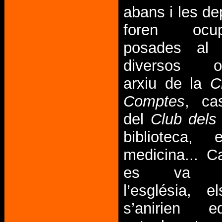
abans i les d
foren ocu
posades al 
diversos or
arxiu de la
C
Comptes
, ca
del
Club dels 
biblioteca,
medicina... C
es va end
l’església, e
s’anirien e