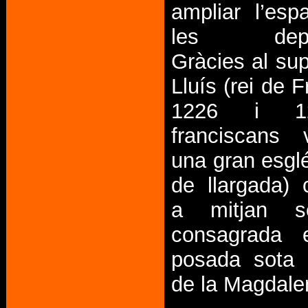
ampliar l’esp
les depen
Gràcies al sup
Lluís (rei de 
1226 i 12
franciscans 
una gran esgl
de llargada)
a mitjan se
consagrada 
posada sota l
de la Magdale