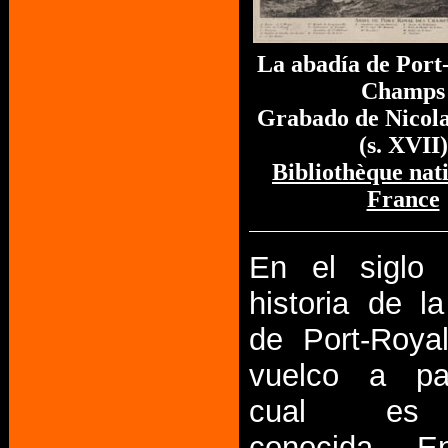
La abadía de Port
Champs
Grabado de Nicol
(s. XVII)
Bibliothèque nat
France
En el siglo 
historia de l
de Port-Roya
vuelco a par
cual es
conocida. 