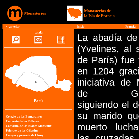
Monasterios de
Monasterios
la Isla de Francia
<
anterior
Inicio
Francia
català
La abadía de
(Yvelines, al 
de París) fue
en 1204 grac
iniciativa de 
de Garl
París
siguiendo el 
su marido qu
muerto luch
las cruzadas