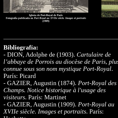
Iglesia de Port-Royal de París
Fotografía publicada en
Port-Royal au XVIIe siècle. Images et portraits
(1909)
Bibliografía:
- DION, Adolphe de (1903).
Cartulaire de
l’abbaye de Porrois au diocèse de Paris, plu
connue sous son nom mystique Port-Royal
.
París: Picard
- GAZIER, Augustin (1874).
Port-Royal des
Champs. Notice historique à l'usage des
visiteurs
. París: Martinet
- GAZIER, Augustin (1909).
Port-Royal au
XVIIe siècle. Images et portraits
. París: