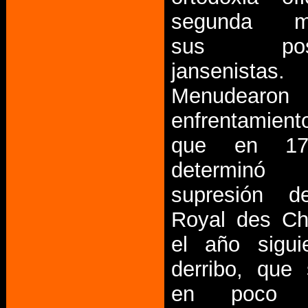
segunda ma
sus posic
jansenistas.
Menudearo
enfrentamient
que en 17
determi
supresión d
Royal des C
el año sigui
derribo, que
en poco t