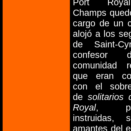
Port Roya
Champs quedó
cargo de un c
alojó a los se
de Saint-Cy
confesor 
comunidad re
que eran co
con el sobr
de
solitarios
Royal
, per
instruidas, s
amantes del e