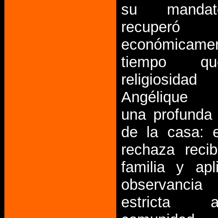
su manda
recuperó
económicam
tiempo q
religiosi
Angélique 
una profunda
de la casa: 
rechaza reci
familia y ap
observanc
estricta