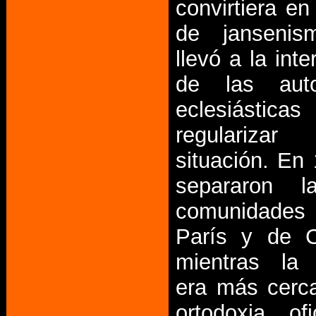
convirtiera en
de janseni
llevó a la int
de las auto
eclesiástic
regulariz
situación. En
separaron 
comunidad
París y de 
mientras la 
era más cerc
ortodoxia ofi