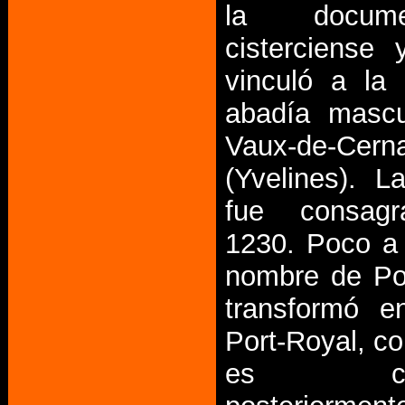
la documen
cisterciense
vinculó a la
abadía mascu
Vaux-de-Cern
(Yvelines). La
fue consag
1230. Poco a
nombre de Po
transformó e
Port-Royal, co
es cono