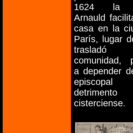
1624 la f
Arnauld facili
casa en la c
París, lugar 
traslad
comunidad, 
a depender d
episcop
detriment
cisterciense.