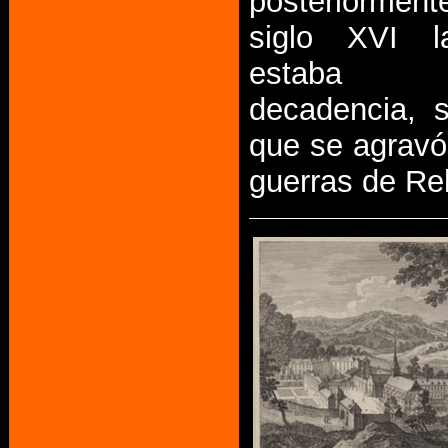
posteriorment
siglo XVI 
estab
decadencia, s
que se agravó
guerras de Rel