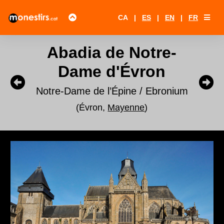
CA
|
ES
|
EN
|
FR
Abadia de Notre-
Dame d'Évron
Notre-Dame de l’Épine / Ebronium
(Évron,
Mayenne
)