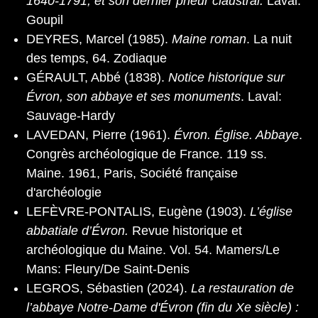
1640-1791, et son dernier prieur claustral.
Laval:
Goupil
DEYRES, Marcel (1985).
Maine roman
. La nuit
des temps, 64. Zodiaque
GÉRAULT, Abbé (1838).
Notice historique sur
Évron, son abbaye et ses monuments
. Laval:
Sauvage-Hardy
LAVEDAN, Pierre (1961).
Évron. Église. Abbaye
.
Congrès archéologique de France. 119 ss.
Maine. 1961, Paris, Société française
d'archéologie
LEFÈVRE-PONTALIS, Eugène (1903).
L’église
abbatiale d’Évron.
Revue historique et
archéologique du Maine. Vol. 54. Mamers/Le
Mans: Fleury/De Saint-Denis
LEGROS, Sébastien (2024).
La restauration de
l’abbaye Notre-Dame d'Évron (fin du Xe siècle) :