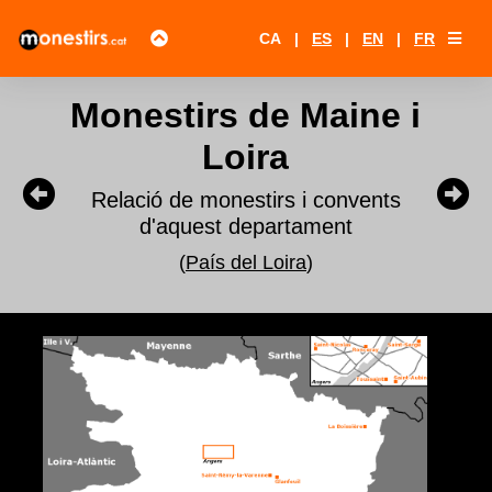
CA
|
ES
|
EN
|
FR
Monestirs de Maine i
Loira
Relació de monestirs i convents
d'aquest departament
(
País del Loira
)