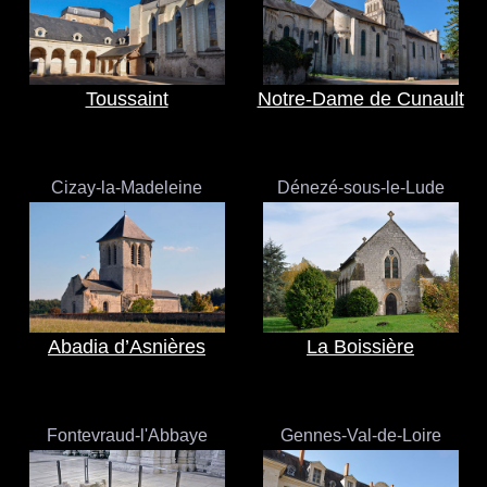
Toussaint
Notre-Dame de Cunault
Cizay-la-Madeleine
Dénezé-sous-le-Lude
Abadia d’Asnières
La Boissière
Fontevraud-l'Abbaye
Gennes-Val-de-Loire