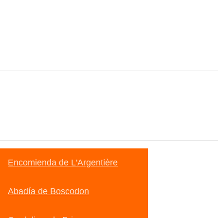
Encomienda de L'Argentière
Abadía de Boscodon