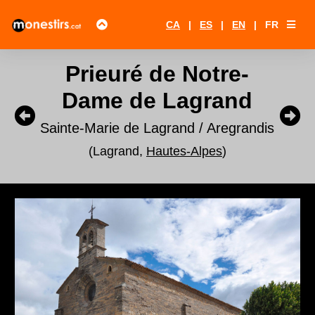
CA
|
ES
|
EN
|
FR
Prieuré de Notre-
Dame de Lagrand
Sainte-Marie de Lagrand / Aregrandis
(Lagrand,
Hautes-Alpes
)