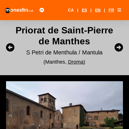
CA
|
ES
|
EN
|
FR
Priorat de Saint-Pierre
de Manthes
S Petri de Menthula / Mantula
(Manthes,
Droma
)