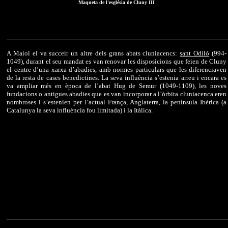
Maqueta de l'església de Cluny III
A Maiol el va succeir un altre dels grans abats cluniacencs:
sant Odiló
(994-
1049), durant el seu mandat es van renovar les disposicions que feien de Cluny
el centre d’una xarxa d’abadies, amb normes particulars que les diferenciaven
de la resta de cases benedictines. La seva influència s’estenia arreu i encara es
va ampliar més en època de l’abat Hug de Semur (1049-1109), les noves
fundacions o antigues abadies que es van incorporar a l’òrbita cluniacenca eren
nombroses i s’estenien per l’actual França, Anglaterra, la península Ibèrica (a
Catalunya la seva influència fou limitada) i la Itàlica.