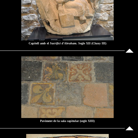
Capitell amb el
Sacrifici d'Abraham
. Segle XII (Cluny III)
Paviment de la sala capitular (segle XIII)