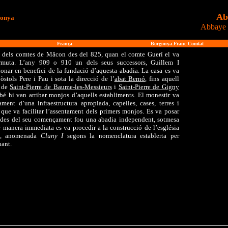
Ab
gonya
Abbaye 
França
Borgonya-Franc Comtat
t dels comtes de Mâcon des del 825, quan el comte Guerí el va
rmuta. L’any 909 o 910 un dels seus successors, Guillem I
donar en benefici de la fundació d’aquesta abadia. La casa es va
òstols Pere i Pau i sota la direcció de l’
abat Bernó
, fins aquell
s de
Saint-Pierre de Baume-les-Messieurs
i
Saint-Pierre de Gigny
é hi van arribar monjos d’aquells establiments. El monestir va
ent d’una infraestructura apropiada, capelles, cases, terres i
 que va facilitar l’assentament dels primers monjos. Es va posar
i des del seu començament fou una abadia independent, sotmesa
 manera immediata es va procedir a la construcció de l’església
es, anomenada
Cluny I
segons la nomenclatura establerta per
nant.