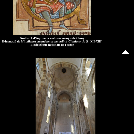
Guillem I d'Aquitània amb uns monjos de Cluny
Il·lustració de
Miscellanea secundum usum ordinis Cluniacensis
(S. XII-XIII)
Bibliothèque nationale de France