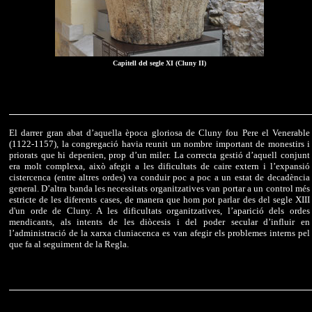
Capitell del segle XI (Cluny II)
El darrer gran abat d’aquella època gloriosa de Cluny fou Pere el Venerable
(1122-1157), la congregació havia reunit un nombre important de monestirs i
priorats que hi depenien, prop d’un miler. La correcta gestió d’aquell conjunt
era molt complexa, això afegit a les dificultats de caire extern i l’expansió
cistercenca (entre altres ordes) va conduir poc a poc a un estat de decadència
general. D’altra banda les necessitats organitzatives van portar a un control més
estricte de les diferents cases, de manera que hom pot parlar des del segle XIII
d'un orde de Cluny. A les dificultats organitzatives, l’aparició dels ordes
mendicants, als intents de les diòcesis i del poder secular d’influir en
l’administració de la xarxa cluniacenca es van afegir els problemes interns pel
que fa al seguiment de la Regla.