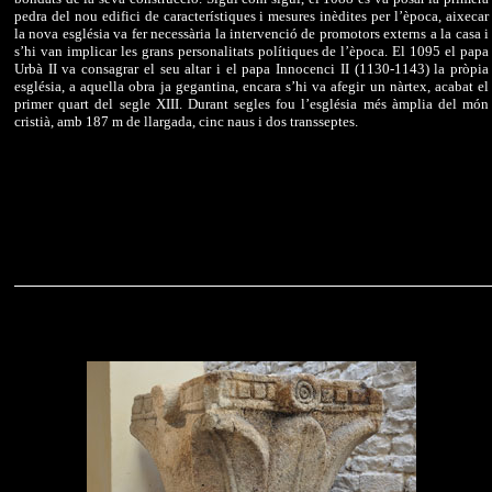
pedra del nou edifici de característiques i mesures inèdites per l’època, aixecar
la nova església va fer necessària la intervenció de promotors externs a la casa i
s’hi van implicar les grans personalitats polítiques de l’època. El 1095 el papa
Urbà II va consagrar el seu altar i el papa Innocenci II (1130-1143) la pròpia
església, a aquella obra ja gegantina, encara s’hi va afegir un nàrtex, acabat el
primer quart del segle XIII. Durant segles fou l’església més àmplia del món
cristià, amb 187 m de llargada, cinc naus i dos transseptes.