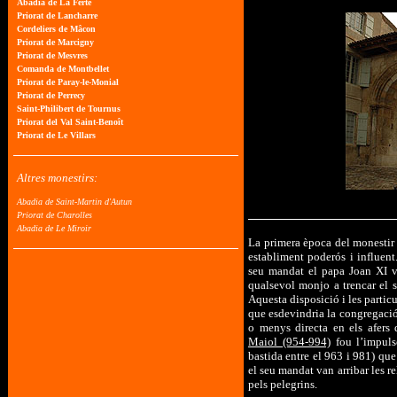
La primera època del monestir 
establiment poderós i influen
seu mandat el papa Joan XI va
qualsevol monjo a trencar el s
Aquesta disposició i les partic
que esdevindria la congregació
o menys directa en els afers d
Maiol (954-994)
fou l’impuls
bastida entre el 963 i 981) que
el seu mandat van arribar les re
pels pelegrins.