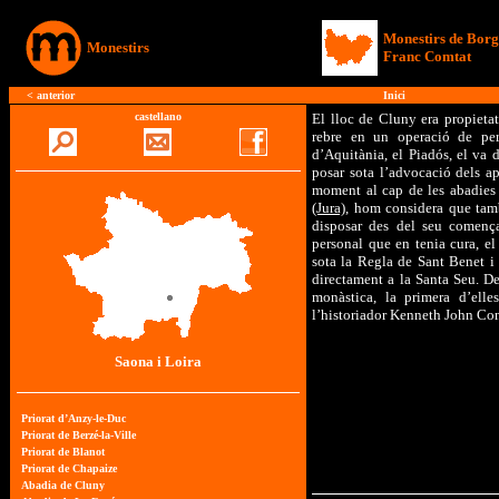
Monestirs de Bor
Monestirs
Franc Comtat
< anterior
Inici
castellano
El lloc de Cluny era propieta
rebre en un operació de pe
d’Aquitània, el Piadós, el va 
posar sota l’advocació dels ap
moment al cap de les abadie
(Jura)
, hom considera que tamb
disposar des del seu començam
personal que en tenia cura, el
sota la Regla de Sant Benet 
directament a la Santa Seu. De
monàstica, la primera d’ell
l’historiador Kenneth John Co
Saona i Loira