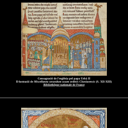
Consagració de l'església pel papa Urbà II
Il·lustració de
Miscellanea secundum usum ordinis Cluniacensis
(S. XII-XIII)
Bibliothèque nationale de France