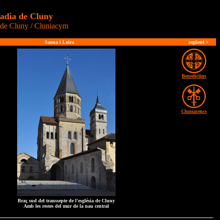
adia de Cluny
de Cluny / Cluniacym
Saona i Loira
següent >
Benedictins
Cluniacencs
Braç sud del transsepte de l'església de Cluny
Amb les restes del mur de la nau central