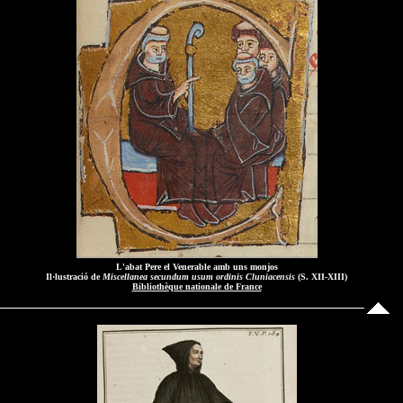
L'abat Pere el Venerable amb uns monjos
Il·lustració de
Miscellanea secundum usum ordinis Cluniacensis
(S. XII-XIII)
Bibliothèque nationale de France