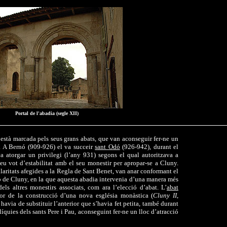
Portal de l'abadia (segle XII)
està marcada pels seus grans abats, que van aconseguir fer-ne un
t. A Bernó (909-926) el va succeir
sant Odó
(926-942), durant el
 atorgar un privilegi (l’any 931) segons el qual autoritzava a
eu vot d’estabilitat amb el seu monestir per apropar-se a Cluny.
ularitats afegides a la Regla de Sant Benet, van anar conformant el
 de Cluny, en la que aquesta abadia intervenia d’una manera més
els altres monestirs associats, com ara l’elecció d’abat. L’
abat
or de la construcció d’una nova església monàstica (
Cluny II
,
 havia de substituir l’anterior que s’havia fet petita, també durant
líquies dels sants Pere i Pau, aconseguint fer-ne un lloc d’atracció