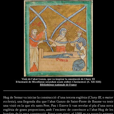
Visió de l'abat Gunzo, que va inspirar la construcció de Cluny III
Il·lustració de
Miscellanea secundum usum ordinis Cluniacensis
(S. XII-XIII)
Bibliothèque nationale de France
Hug de Semur va iniciar la construcció d’una tercera església (
Cluny III
, o
maior
ecclesia
), una llegenda diu que l’abat Gunzo de Saint-Pierre de Baume va tenir
una visió en la que els sants Pere, Pau i Esteve li van revelar el pla d’una nova
església de grans proporcions, amb l’encàrrec de convèncer a l’abat Hug de les
bondats de la seva construcció. Sigui com sigui, el 1088 es va posar la primera