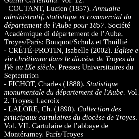
Gallia Christiana
. Vol. 12.
- COUTANT, Lucien (1857).
Annuaire
administratif, statistique et commercial du
département de l'Aube pour 1857
. Société
Académique di département de l’Aube.
Troyes/París: Bouquot/Schulz et Thuillié
- CRÉTÉ-PROTIN, Isabelle (2002).
Église e
vie chrétienne dans le diocèse de Troyes du
IVe au IXe siècle
. Presses Universitaires du
Septentrion
- FICHOT, Charles (1888).
Statistique
monumentale du département de l'Aube
. Vol.
2. Troyes: Lacroix
- LALORE, Ch. (1890).
Collection des
principaux cartulaires du diocèse de Troyes
.
Vol. VII. Cartulaire de l’abbaye de
Montéramey. París/Troyes