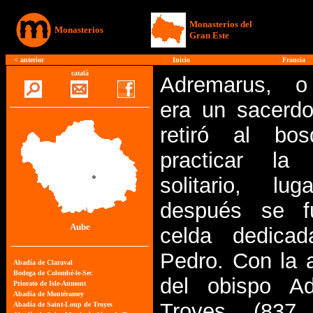
Monasterios del
Monasterios
Gran Este
<
anterior
Inicio
Francia
català
Adremarus, o
era un sacerd
retiró al bo
practicar la
solitario, lu
después se f
Aube
celda dedica
Pedro. Con la 
del obispo Ad
Troyes (837