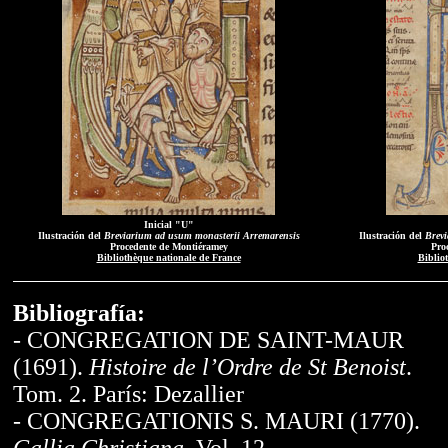
Inicial "U"
Ilustración del
Breviarium ad usum monasterii Arremarensis
Ilustración del
Brevi
Procedente de Montiéramey
Pro
Bibliothèque nationale de France
Biblio
Bibliografía:
- CONGREGATION DE SAINT-MAUR
(1691).
Histoire de l’Ordre de St Benoist
.
Tom. 2. París: Dezallier
- CONGREGATIONIS S. MAURI (1770).