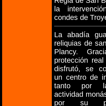
Regla de San Be
la intervenci
condes de Troy
La abadía gua
reliquias de sa
Plancy. Grac
protección real
disfrutó, se co
un centro de i
tanto por l
actividad moná
por su pat