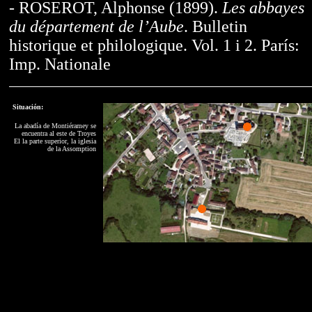
- ROSEROT, Alphonse (1899).
Les abbayes
du département de l’Aube
. Bulletin
historique et philologique. Vol. 1 i 2. París:
Imp. Nationale
Situación:
La abadía de Montiéramey se
encuentra al este de Troyes
El la parte superior, la iglesia
de la Assomption