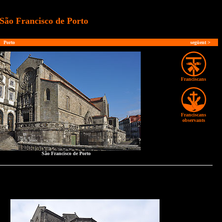
São Francisco de Porto
Porto
següent
>
Franciscans
Franciscans
observants
São Francisco de Porto