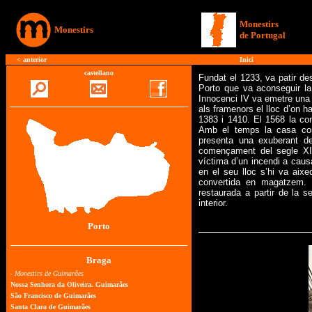
Monestirs
Monestirs
de Portugal
<
anterior
Inici
castellano
Fundat el 1233, va patir de
Porto que va aconseguir la 
Innocenci IV va emetre una bu
als framenors el lloc d’on h
1383 i 1410. El 1568 la co
Amb el temps la casa conve
presenta una exuberant de
començament del segle XI
víctima d’un incendi a causa
en el seu lloc s’hi va aix
convertida en magatzem. 
restaurada a partir de la 
interior.
Porto