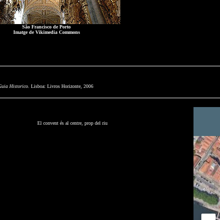
São Francisco de Porto
Imatge de Vikimedia Commons
Guia Historico
. Lisboa: Livros Horizonte, 2006
El convent és al centre, prop del riu