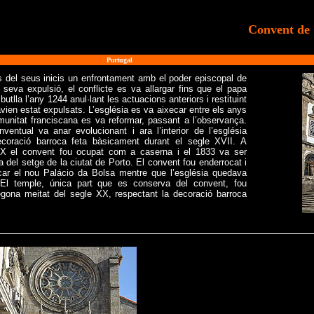
Convent de 
>
Portugal
s del seus inicis un enfrontament amb el poder episcopal de
seva expulsió, el conflicte es va allargar fins que el papa
tlla l’any 1244 anul·lant les actuacions anteriors i restituint
avien estat expulsats. L’església es va aixecar entre els anys
munitat franciscana es va reformar, passant a l’observança.
ntual va anar evolucionant i ara l’interior de l’església
coració barroca feta bàsicament durant el segle XVII. A
X el convent fou ocupat com a caserna i el 1833 va ser
 del setge de la ciutat de Porto. El convent fou enderrocat i
ecar el nou Palácio da Bolsa mentre que l’església quedava
El temple, única part que es conserva del convent, fou
segona meitat del segle XX, respectant la decoració barroca