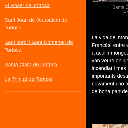
Santa C
Pa
La vida del mone
Francès, entre e
a acollir monges
van veure obliga
incendiat i més 
importants dest
novament i no fo
de bona part dels