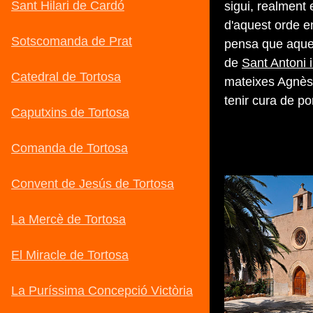
sigui, realment 
d'aquest orde e
pensa que aques
de
Sant Antoni 
mateixes Agnès 
tenir cura de po