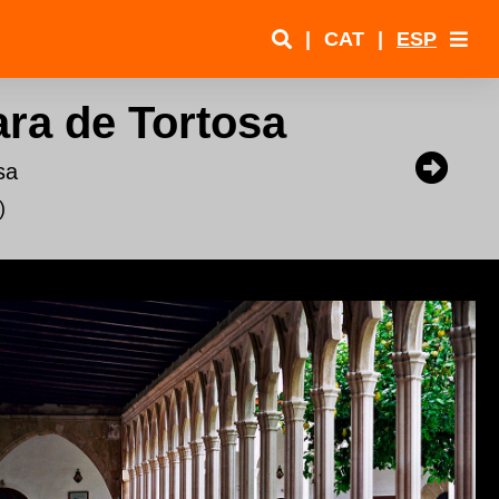
|
CAT
|
ESP
ara de Tortosa
sa
)