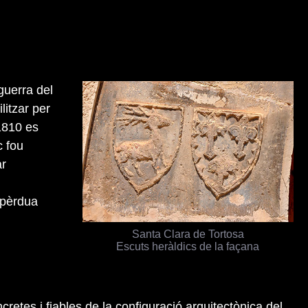
guerra del
litzar per
 1810 es
c fou
ar
a pèrdua
Santa Clara de Tortosa
Escuts heràldics de la façana
retes i fiables de la configuració arquitectònica del