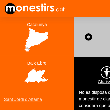
Claris
No es disposa d
monestir de clar
considera que aq