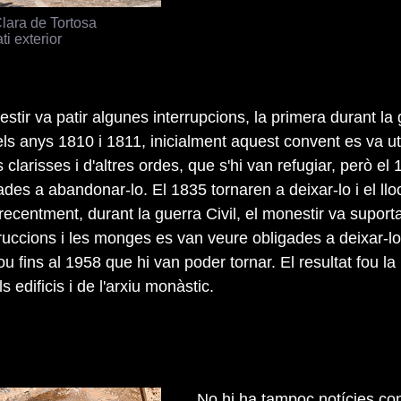
lara de Tortosa
ti exterior
stir va patir algunes interrupcions, la primera durant la 
ls anys 1810 i 1811, inicialment aquest convent es va uti
 clarisses i d'altres ordes, que s'hi van refugiar, però el
des a abandonar-lo. El 1835 tornaren a deixar-lo i el llo
recentment, durant la guerra Civil, el monestir va suport
ruccions i les monges es van veure obligades a deixar-lo
u fins al 1958 que hi van poder tornar. El resultat fou l
 edificis i de l'arxiu monàstic.
No hi ha tampoc notícies conc