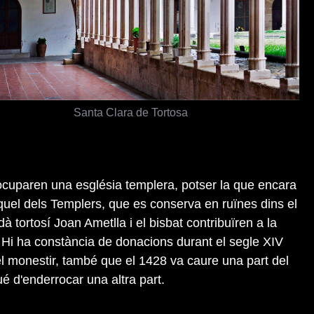
Santa Clara de Tortosa
ocuparen una església templera, potser la que encara
el dels Templers, que es conserva en ruïnes dins el
dà tortosí Joan Ametlla i el bisbat contribuïren a la
. Hi ha constància de donacions durant el segle XIV
 el monestir, també que el 1428 va caure una part del
é d'enderrocar una altra part.