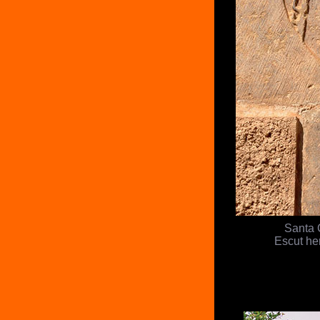
Santa 
Escut her