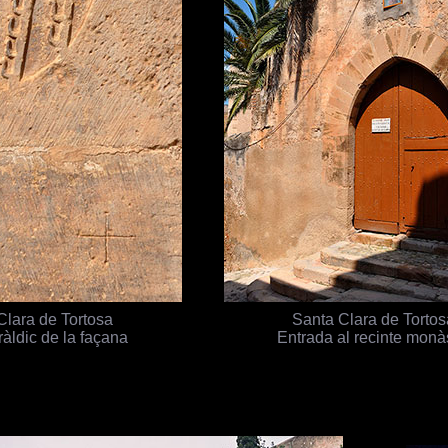
Clara de Tortosa
Santa Clara de Torto
àldic de la façana
Entrada al recinte monà