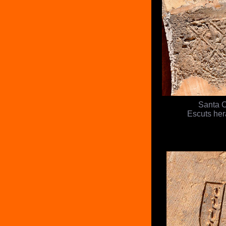
Santa C
Escuts her