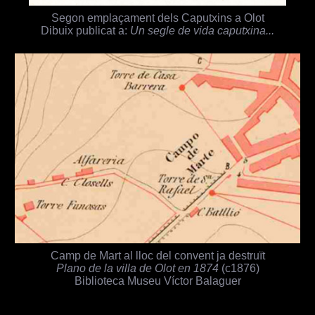
Segon emplaçament dels Caputxins a Olot
Dibuix publicat a:
Un segle de vida caputxina...
Camp de Mart al lloc del convent ja destruït
Plano de la villa de Olot en 1874
(c1876)
Biblioteca Museu Víctor Balaguer