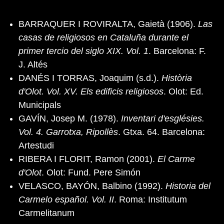
BARRAQUER I ROVIRALTA, Gaietà (1906).
Las
casas de religiosos en Cataluña durante el
primer tercio del siglo XIX. Vol. 1
. Barcelona: F.
J. Altés
DANÉS I TORRAS, Joaquim (s.d.).
Història
d'Olot. Vol. XV. Els edificis religiosos
. Olot: Ed.
Municipals
GAVÍN, Josep M. (1978).
Inventari d'esglésies.
Vol. 4. Garrotxa, Ripollès
. Gtxa. 64. Barcelona:
Artestudi
RIBERA I FLORIT, Ramon (2001).
El Carme
d'Olot
. Olot: Fund. Pere Simón
VELASCO, BAYÓN, Balbino (1992).
Historia del
Carmelo español. Vol. II
. Roma: Institutum
Carmelitanum