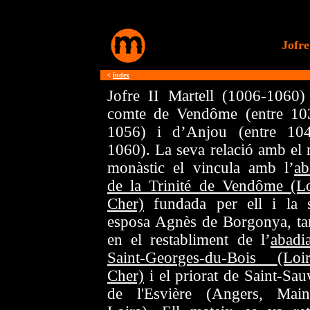
Jofre
<
índex
Jofre II Martell (1006-1060)
comte de Vendôme (entre 10
1056) i d’Anjou (entre 10
1060). La seva relació amb el
monàstic el vincula amb l’
ab
de la Trinité de Vendôme (Lo
Cher)
fundada per ell i la 
esposa Agnès de Borgonya, t
en el restabliment de l’
abadi
Saint-Georges-du-Bois (Lo
Cher)
i el priorat de Saint-Sau
de l'Esvière (Angers, Mai