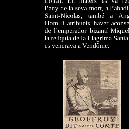
Loira). Ell mateix es va reti
l’any de la seva mort, a l’abad
Saint-Nicolas, també a Ang
Hom li atribueix haver aconse
de l’emperador bizantí Mique
la relíquia de la Llàgrima Sant
es venerava a Vendôme.