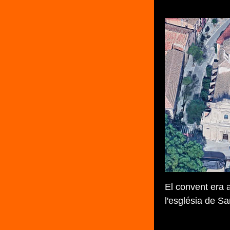
El convent era a
l'església de Sa