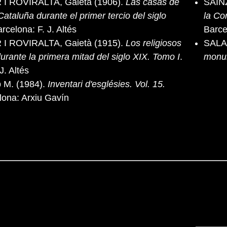
 ROVIRALTA, Gaietà (1906).
Las casas de
SÁIN
Cataluña durante el primer tercio del siglo
la Co
arcelona: F. J. Altés
Barce
 ROVIRALTA, Gaietà (1915).
Los religiosos
SALA
urante la primera mitad del siglo XIX. Tomo I
.
monum
J. Altés
 M. (1984).
Inventari d'esglésies. Vol. 15.
lona: Arxiu Gavín