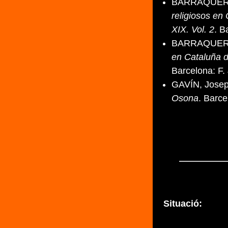
BARRAQUER I
religiosos en 
XIX. Vol. 2
. B
BARRAQUER I
en Cataluña d
Barcelona: F. 
GAVÍN, Josep
Osona
. Barce
Situació: