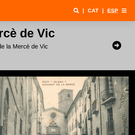
|
CAT
|
ESP
rcè de Vic
de la Mercè de Vic