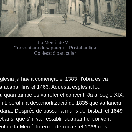
La Mercè de Vic
Convent ara desaparegut. Postal antiga
Col·lecció particular
glésia ja havia començat el 1383 i l'obra es va
va acabar fins el 1463. Aquesta església fou
 quan també es va refer el convent. Ja al segle XIX,
nni Liberal i la desamortització de 1835 que va tancar
edària. Després de passar a mans del bisbat, el 1849
etians, que s’hi van establir adaptant el convent
ent de la Mercè foren enderrocats el 1936 i els