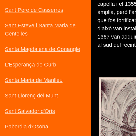
capella i el 13
àmplia, però l’a
que fos fortifica
d’això van insta
1367 van adquiri
al sud del recin