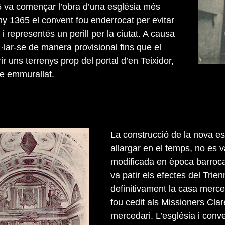
55 va començar l’obra d’una església més
ny 1365 el convent fou enderrocat per evitar
t i representés un perill per la ciutat. A causa
l·lar-se de manera provisional fins que el
r uns terrenys prop del portal d’en Teixidor,
te emmurallat.
La construcció de la nova es
allargar en el temps, no es 
modificada en època barroca,
va patir els efectes del Trie
definitivament la casa merc
fou cedit als Missioners Clar
mercedari. L’església i conv