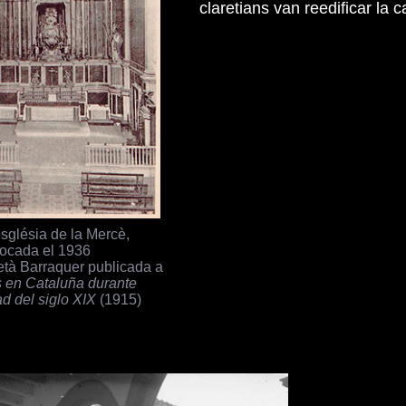
claretians van reedificar la 
'església de la Mercè,
ocada el 1936
età Barraquer publicada a
s en Cataluña durante
ad del siglo XIX
(1915)