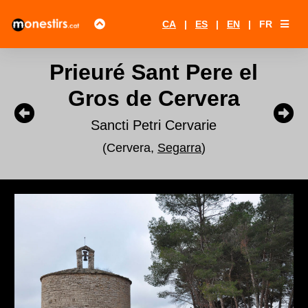
CA
|
ES
|
EN
|
FR
Prieuré Sant Pere el
Gros de Cervera
Sancti Petri Cervarie
(Cervera,
Segarra
)