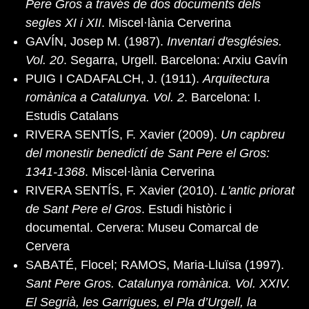
Pere Gros a través de dos documents dels
segles XI i XII
. Miscel·lània Cerverina
GAVÍN, Josep M. (1987).
Inventari d'esglésies.
Vol. 20
. Segarra, Urgell. Barcelona: Arxiu Gavín
PUIG I CADAFALCH, J. (1911).
Arquitectura
romànica a Catalunya. Vol. 2
. Barcelona: I.
Estudis Catalans
RIVERA SENTÍS, F. Xavier (2009).
Un capbreu
del monestir benedictí de Sant Pere el Gros:
1341-1368
. Miscel·lània Cerverina
RIVERA SENTÍS, F. Xavier (2010).
L'antic priorat
de Sant Pere el Gros
. Estudi històric i
documental. Cervera: Museu Comarcal de
Cervera
SABATÉ, Flocel; RAMOS, Maria-Lluïsa (1997).
Sant Pere Gros. Catalunya romànica. Vol. XXIV.
El Segrià, les Garrigues, el Pla d’Urgell, la