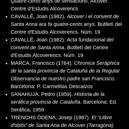
Quatre-cents anys de sensacions
. Alcover:
Centre d’Estudis Alcoverencs
CAVALLÉ, Joan (1982).
Alcover i el convent de
Santa Anna ara fa quatre-cents anys
. Butlletí del
Centre d'Estudis Alcoverencs. Núm. 19
CAVALLÉ, Joan (1982).
Acta fundacional del
convent de Santa Anna
. Butlletí del Centre
d'Estudis Alcoverencs. Núm. 19
MARCA, Francisco (1764).
Chronica Seráphica
de la santa provincia de Cataluña de la Regular
Observancia de nuestro padre san Francisco
.
Barcelona: P. Carmelitas Descalzos
SANAHUJA, Pedro (1959).
Historia de la
seráfica provincia de Cataluña
. Barcelona: Ed.
Seráfica, 1959
TRENCHS ÓDENA, Josep (1987).
El "Llibre
d'obits" de Santa Ana de Alcover (Tarragona)