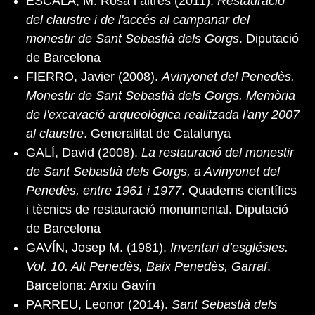
ESCALA, M. Rosa i altres (2011).
Restauració
del claustre i de l'accés al campanar del
monestir de Sant Sebastià dels Gorgs
. Diputació
de Barcelona
FIERRO, Javier (2008).
Avinyonet del Penedès.
Monestir de Sant Sebastià dels Gorgs. Memòria
de l'excavació arqueològica realitzada l'any 2007
al claustre
. Generalitat de Catalunya
GALÍ, David (2008).
La restauració del monestir
de Sant Sebastià dels Gorgs, a Avinyonet del
Penedès, entre 1961 i 1977
. Quaderns científics
i tècnics de restauració monumental. Diputació
de Barcelona
GAVÍN, Josep M. (1981).
Inventari d’esglésies.
Vol. 10. Alt Penedès, Baix Penedès, Garraf
.
Barcelona: Arxiu Gavín
PARREU, Leonor (2014).
Sant Sebastià dels