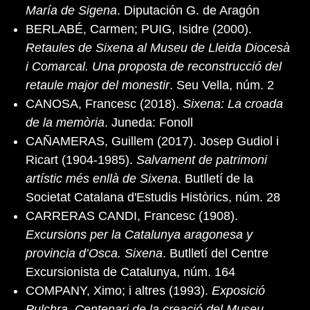
María de Sigena
. Diputación G. de Aragón
BERLABÉ, Carmen; PUIG, Isidre (2000).
Retaules de Sixena al Museu de Lleida Diocesà
i Comarcal. Una proposta de reconstrucció del
retaule major del monestir
. Seu Vella, núm. 2
CANOSA, Francesc (2018).
Sixena: La croada
de la memòria
. Juneda: Fonoll
CAÑAMERAS, Guillem (2017). Josep Gudiol i
Ricart (1904-1985).
Salvament de patrimoni
artístic més enllà de Sixena
. Butlletí de la
Societat Catalana d'Estudis Històrics, núm. 28
CARRERAS CANDI, Francesc (1908).
Excursions per la Catalunya aragonesa y
provincia d’Osca. Sixena
. Butlletí del Centre
Excursionista de Catalunya, núm. 164
COMPANY, Ximo; i altres (1993).
Exposició
Pulchra. Centenari de la creació del Museu