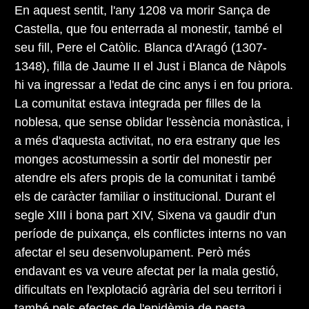
En aquest sentit, l'any 1208 va morir Sança de
Castella, que fou enterrada al monestir, també el
seu fill, Pere el Catòlic. Blanca d'Aragó (1307-
1348), filla de Jaume II el Just i Blanca de Nàpols
hi va ingressar a l'edat de cinc anys i en fou priora.
La comunitat estava integrada per filles de la
noblesa, que sense oblidar l'essència monàstica, i
a més d'aquesta activitat, no era estrany que les
monges acostumessin a sortir del monestir per
atendre els afers propis de la comunitat i també
els de caràcter familiar o institucional. Durant el
segle XIII i bona part XIV, Sixena va gaudir d'un
període de puixança, els conflictes interns no van
afectar el seu desenvolupament. Però més
endavant es va veure afectat per la mala gestió,
dificultats en l'explotació agrària del seu territori i
també pels efectes de l'epidèmia de pesta.