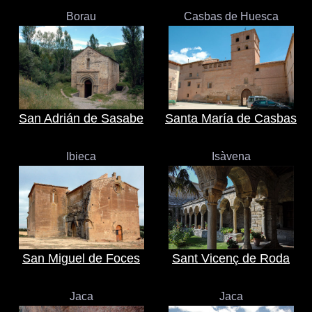
Borau
Casbas de Huesca
San Adrián de Sasabe
Santa María de Casbas
Ibieca
Isàvena
San Miguel de Foces
Sant Vicenç de Roda
Jaca
Jaca