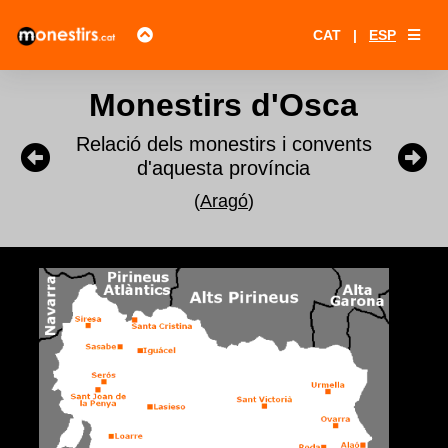
CAT
|
ESP
Monestirs d'Osca
Relació dels monestirs i convents
d'aquesta província
(
Aragó
)