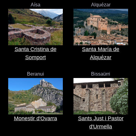
Aísa
Alquézar
Santa Cristina de
Santa María de
Somport
Alquézar
Beranui
Bissaürri
Monestir d'Ovarra
Sants Just i Pastor
d'Urmella