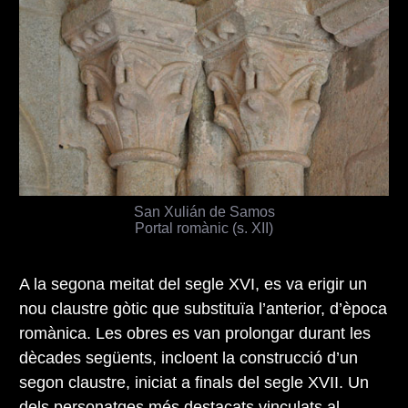
San Xulián de Samos
Portal romànic (s. XII)
A la segona meitat del segle XVI, es va erigir un
nou claustre gòtic que substituïa l’anterior, d’època
romànica. Les obres es van prolongar durant les
dècades següents, incloent la construcció d’un
segon claustre, iniciat a finals del segle XVII. Un
dels personatges més destacats vinculats al