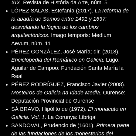
XIX
. Revista de História da Arte, núm. 5
LÓPEZ SALAS, Estefanía (2017).
La reforma de
la abadía de Samos entre 1491 y 1637:
desvelando la lógica de los cambios
arquitectónicos
. Imago temporis: Medium
Aevum, núm. 11
PÉREZ GONZÁLEZ, José María; dir. (2018).
Enciclopedia del Románico en Galicia
. Lugo.
Aguilar de Campoo: Fundación Santa María la
Real
PÉREZ RODRÍGUEZ, Francisco Javier (2008).
Mosteiros de Galicia na Idade Media
. Ourense:
Deputación Provincial de Ourense
SÁ BRAVO, Hipólito de (1972).
El monacato en
Galicia. Vol. 1
. La Corunya: Librigal
SANDOVAL, Prudencio de (1601).
Primera parte
de las fundaciones de los monesterios del